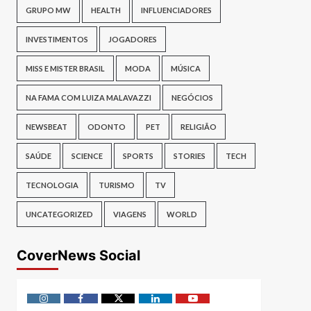
GRUPO MW
HEALTH
INFLUENCIADORES
INVESTIMENTOS
JOGADORES
MISS E MISTER BRASIL
MODA
MÚSICA
NA FAMA COM LUIZA MALAVAZZI
NEGÓCIOS
NEWSBEAT
ODONTO
PET
RELIGIÃO
SAÚDE
SCIENCE
SPORTS
STORIES
TECH
TECNOLOGIA
TURISMO
TV
UNCATEGORIZED
VIAGENS
WORLD
CoverNews Social
Instagram
Facebook
Twitter
Linkedin
Youtube