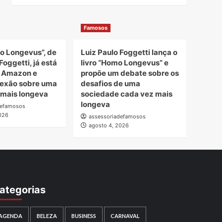
Famosos
o Longevus”, de
Luiz Paulo Foggetti lança o
Foggetti, já está
livro “Homo Longevus” e
a Amazon e
propõe um debate sobre os
lexão sobre uma
desafios de uma
 mais longeva
sociedade cada vez mais
longeva
defamosos
026
assessoriadefamosos
agosto 4, 2026
ategorias
AGENDA
BELEZA
BUSINESS
CARNAVAL