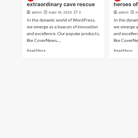
extraordinary cave rescue
heroes o
admin
maio 16, 2024
0
admin
m
In the dynamic world of WordPress,
In the dyna
we emerge as a beacon of innovation
we emerge a
and excellence. Our popular products,
and excellen
like CoverNews,...
like CoverNe
Read
Re
Read More
Read More
more
mo
about
ab
The
Sea
full
for
story
th
of
fo
Thailand’s
he
extraordinary
of
cave
Wo
rescue
Wa
Tw