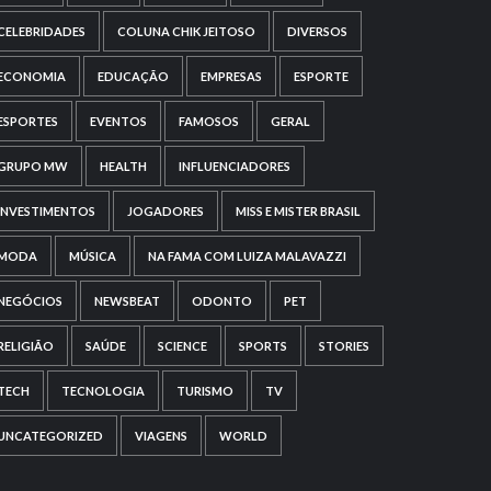
CELEBRIDADES
COLUNA CHIK JEITOSO
DIVERSOS
ECONOMIA
EDUCAÇÃO
EMPRESAS
ESPORTE
ESPORTES
EVENTOS
FAMOSOS
GERAL
GRUPO MW
HEALTH
INFLUENCIADORES
INVESTIMENTOS
JOGADORES
MISS E MISTER BRASIL
MODA
MÚSICA
NA FAMA COM LUIZA MALAVAZZI
NEGÓCIOS
NEWSBEAT
ODONTO
PET
RELIGIÃO
SAÚDE
SCIENCE
SPORTS
STORIES
TECH
TECNOLOGIA
TURISMO
TV
UNCATEGORIZED
VIAGENS
WORLD