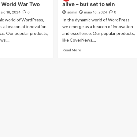
f World War Two
alive – but set to win
aio 16, 2024
0
admin
maio 16, 2024
0
mic world of WordPress,
In the dynamic world of WordPress,
s a beacon of innovation
we emerge as a beacon of innovation
ce. Our popular products,
and excellence. Our popular products,
ws,...
like CoverNews,...
ad
Read
Read More
re
more
out
about
rching
Davis
Cup
e
final
rgotten
hopes
roes
still
alive
rld
–
r
but
o
set
to
win