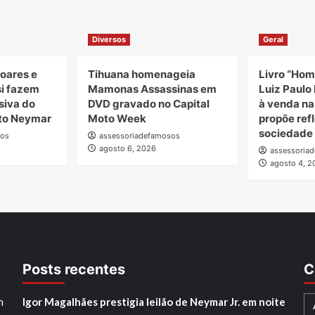
Diversos
Geral
oares e
Tihuana homenageia
Livro “Hom
si fazem
Mamonas Assassinas em
Luiz Paulo 
siva do
DVD gravado no Capital
à venda n
uto Neymar
Moto Week
propõe ref
sociedade
sos
assessoriadefamosos
agosto 6, 2026
assessoria
agosto 4, 2
Posts recentes
C
h
Igor Magalhães prestigia leilão de Neymar Jr. em noite