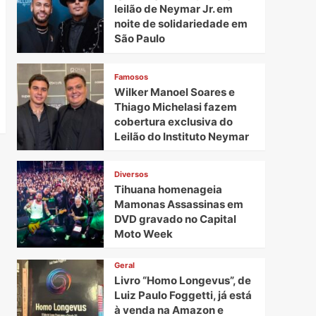
leilão de Neymar Jr. em
noite de solidariedade em
São Paulo
Famosos
Wilker Manoel Soares e
Thiago Michelasi fazem
cobertura exclusiva do
Leilão do Instituto Neymar
Diversos
Tihuana homenageia
Mamonas Assassinas em
DVD gravado no Capital
Moto Week
Geral
Livro “Homo Longevus”, de
Luiz Paulo Foggetti, já está
à venda na Amazon e