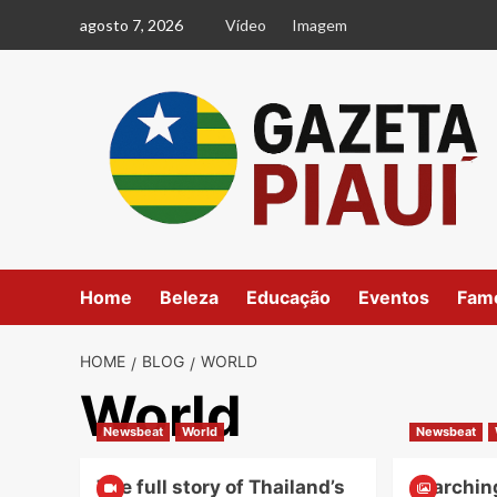
Skip
agosto 7, 2026
Vídeo
Imagem
to
content
Home
Beleza
Educação
Eventos
Fam
HOME
BLOG
WORLD
World
Newsbeat
World
Newsbeat
The full story of Thailand’s
Searching