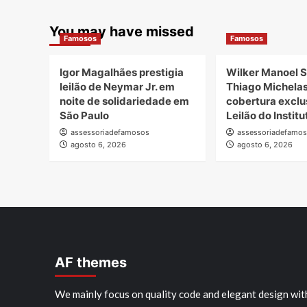
You may have missed
Famosos
Famosos
Igor Magalhães prestigia
Wilker Manoel S
leilão de Neymar Jr. em
Thiago Michela
noite de solidariedade em
cobertura exclu
São Paulo
Leilão do Instit
assessoriadefamosos
assessoriadefamo
agosto 6, 2026
agosto 6, 2026
AF themes
We mainly focus on quality code and elegant design wit