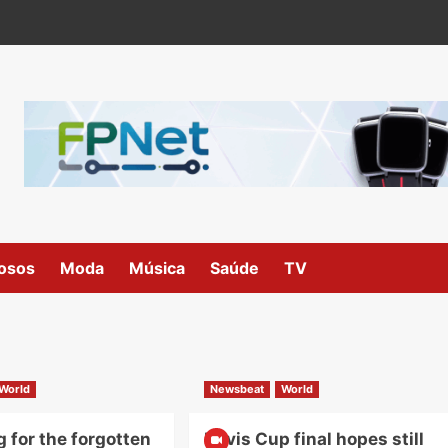
osos
Moda
Música
Saúde
TV
World
Newsbeat
World
 for the forgotten
Davis Cup final hopes still