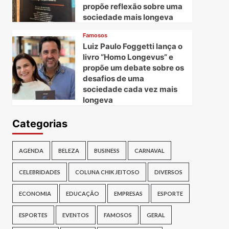
propõe reflexão sobre uma
sociedade mais longeva
Famosos
Luiz Paulo Foggetti lança o
livro “Homo Longevus” e
propõe um debate sobre os
desafios de uma
sociedade cada vez mais
longeva
Categorias
AGENDA
BELEZA
BUSINESS
CARNAVAL
CELEBRIDADES
COLUNA CHIK JEITOSO
DIVERSOS
ECONOMIA
EDUCAÇÃO
EMPRESAS
ESPORTE
ESPORTES
EVENTOS
FAMOSOS
GERAL