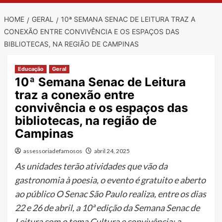
HOME
GERAL
10ª SEMANA SENAC DE LEITURA TRAZ A
CONEXÃO ENTRE CONVIVÊNCIA E OS ESPAÇOS DAS
BIBLIOTECAS, NA REGIÃO DE CAMPINAS
Educação
Geral
10ª Semana Senac de Leitura
traz a conexão entre
convivência e os espaços das
bibliotecas, na região de
Campinas
assessoriadefamosos
abril 24, 2025
As unidades terão atividades que vão da
gastronomia à poesia, o evento é gratuito e aberto
ao público O Senac São Paulo realiza, entre os dias
22 e 26 de abril, a 10ª edição da Semana Senac de
Leitura com o tema Cultura e convivência: a