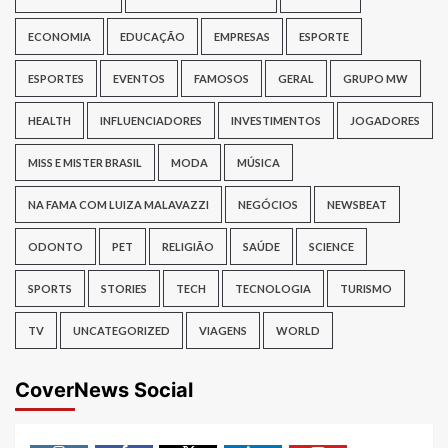
ECONOMIA
EDUCAÇÃO
EMPRESAS
ESPORTE
ESPORTES
EVENTOS
FAMOSOS
GERAL
GRUPO MW
HEALTH
INFLUENCIADORES
INVESTIMENTOS
JOGADORES
MISS E MISTER BRASIL
MODA
MÚSICA
NA FAMA COM LUIZA MALAVAZZI
NEGÓCIOS
NEWSBEAT
ODONTO
PET
RELIGIÃO
SAÚDE
SCIENCE
SPORTS
STORIES
TECH
TECNOLOGIA
TURISMO
TV
UNCATEGORIZED
VIAGENS
WORLD
CoverNews Social