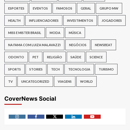
ESPORTES
EVENTOS
FAMOSOS
GERAL
GRUPO MW
HEALTH
INFLUENCIADORES
INVESTIMENTOS
JOGADORES
MISS E MISTER BRASIL
MODA
MÚSICA
NA FAMA COM LUIZA MALAVAZZI
NEGÓCIOS
NEWSBEAT
ODONTO
PET
RELIGIÃO
SAÚDE
SCIENCE
SPORTS
STORIES
TECH
TECNOLOGIA
TURISMO
TV
UNCATEGORIZED
VIAGENS
WORLD
CoverNews Social
Instagram
Facebook
Twitter
Linkedin
Youtube