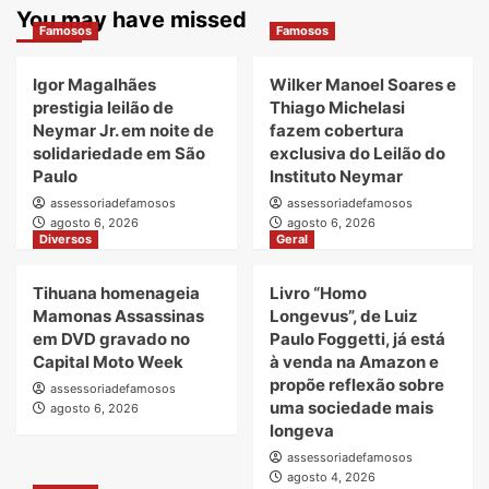
You may have missed
Famosos
Famosos
Igor Magalhães
Wilker Manoel Soares e
prestigia leilão de
Thiago Michelasi
Neymar Jr. em noite de
fazem cobertura
solidariedade em São
exclusiva do Leilão do
Paulo
Instituto Neymar
assessoriadefamosos
assessoriadefamosos
agosto 6, 2026
agosto 6, 2026
Diversos
Geral
Tihuana homenageia
Livro “Homo
Mamonas Assassinas
Longevus”, de Luiz
em DVD gravado no
Paulo Foggetti, já está
Capital Moto Week
à venda na Amazon e
propõe reflexão sobre
assessoriadefamosos
uma sociedade mais
agosto 6, 2026
longeva
assessoriadefamosos
agosto 4, 2026