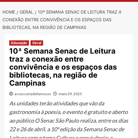
HOME
GERAL
10ª SEMANA SENAC DE LEITURA TRAZ A
CONEXÃO ENTRE CONVIVÊNCIA E OS ESPAÇOS DAS
BIBLIOTECAS, NA REGIÃO DE CAMPINAS
Educação
Geral
10ª Semana Senac de Leitura
traz a conexão entre
convivência e os espaços das
bibliotecas, na região de
Campinas
assessoriadefamosos
maio 29, 2025
As unidades terão atividades que vão da
gastronomia à poesia, o evento é gratuito e aberto
ao público O Senac São Paulo realiza, entre os dias
22 e 26 de abril, a 10ª edição da Semana Senac de
Leitura com o tema Cultura e convivência: a