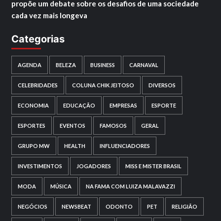
propõe um debate sobre os desafios de uma sociedade
cada vez mais longeva
Categorias
AGENDA
BELEZA
BUSINESS
CARNAVAL
CELEBRIDADES
COLUNA CHIK JEITOSO
DIVERSOS
ECONOMIA
EDUCAÇÃO
EMPRESAS
ESPORTE
ESPORTES
EVENTOS
FAMOSOS
GERAL
GRUPO MW
HEALTH
INFLUENCIADORES
INVESTIMENTOS
JOGADORES
MISS E MISTER BRASIL
MODA
MÚSICA
NA FAMA COM LUIZA MALAVAZZI
NEGÓCIOS
NEWSBEAT
ODONTO
PET
RELIGIÃO