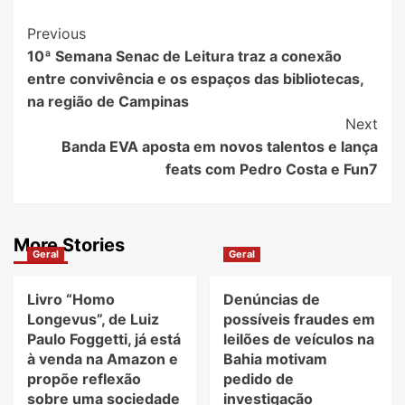
Post
Previous
10ª Semana Senac de Leitura traz a conexão
Navigation
entre convivência e os espaços das bibliotecas,
na região de Campinas
Next
Banda EVA aposta em novos talentos e lança
feats com Pedro Costa e Fun7
More Stories
Geral
Geral
Livro “Homo
Denúncias de
Longevus”, de Luiz
possíveis fraudes em
Paulo Foggetti, já está
leilões de veículos na
à venda na Amazon e
Bahia motivam
propõe reflexão
pedido de
sobre uma sociedade
investigação