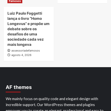
Famosos
Luiz Paulo Foggetti
lança o livro “Homo
Longevus” e propõe um
debate sobre os
desafios de uma
sociedade cada vez
mais longeva
assessoriadefamosos
agosto 4, 2026
AF themes
We mainly focus on quality code and elegant design with
incredible support. Our WordPress themes and plugins
empower you to create an elegant, professional and easy to