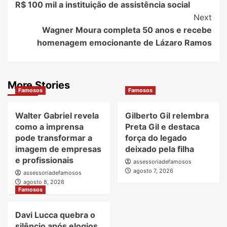
R$ 100 mil a instituição de assistência social
Next
Wagner Moura completa 50 anos e recebe
homenagem emocionante de Lázaro Ramos
More Stories
Famosos
Famosos
Walter Gabriel revela
Gilberto Gil relembra
como a imprensa
Preta Gil e destaca
pode transformar a
força do legado
imagem de empresas
deixado pela filha
e profissionais
assessoriadefamosos
agosto 7, 2026
assessoriadefamosos
agosto 8, 2026
Famosos
Davi Lucca quebra o
silêncio após elogios