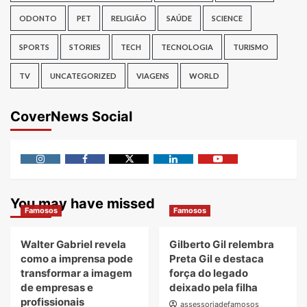
ODONTO
PET
RELIGIÃO
SAÚDE
SCIENCE
SPORTS
STORIES
TECH
TECNOLOGIA
TURISMO
TV
UNCATEGORIZED
VIAGENS
WORLD
CoverNews Social
Instagram
Facebook
Twitter
Linkedin
Youtube
You may have missed
Famosos
Famosos
Walter Gabriel revela
Gilberto Gil relembra
como a imprensa pode
Preta Gil e destaca
transformar a imagem
força do legado
de empresas e
deixado pela filha
profissionais
assessoriadefamosos