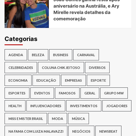
aniversário na Austrália, e Ary
Mirelle revela detalhes da
comemoração
Categorias
AGENDA
BELEZA
BUSINESS
CARNAVAL
CELEBRIDADES
COLUNA CHIK JEITOSO
DIVERSOS
ECONOMIA
EDUCAÇÃO
EMPRESAS
ESPORTE
ESPORTES
EVENTOS
FAMOSOS
GERAL
GRUPO MW
HEALTH
INFLUENCIADORES
INVESTIMENTOS
JOGADORES
MISS E MISTER BRASIL
MODA
MÚSICA
NA FAMA COM LUIZA MALAVAZZI
NEGÓCIOS
NEWSBEAT