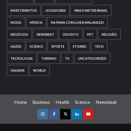
INVESTIMENTOS
JOGADORES
MISS E MISTER BRASIL
MODA
MÚSICA
NA FAMA COM LUIZA MALAVAZZI
NEGÓCIOS
NEWSBEAT
ODONTO
PET
RELIGIÃO
SAÚDE
SCIENCE
SPORTS
STORIES
TECH
TECNOLOGIA
TURISMO
TV
UNCATEGORIZED
VIAGENS
WORLD
Home
Business
Health
Science
Newsbeat
Instagram
Facebook
Twitter
Linkedin
Youtube