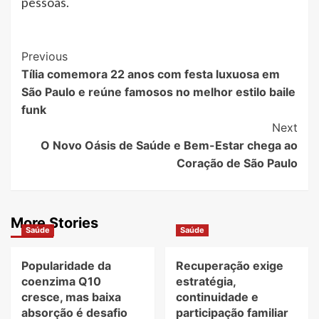
pessoas.
Post
Previous
Tília comemora 22 anos com festa luxuosa em
Navigation
São Paulo e reúne famosos no melhor estilo baile
funk
Next
O Novo Oásis de Saúde e Bem-Estar chega ao
Coração de São Paulo
More Stories
Saúde
Saúde
Popularidade da
Recuperação exige
coenzima Q10
estratégia,
cresce, mas baixa
continuidade e
absorção é desafio
participação familiar