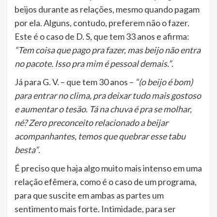
beijos durante as relações, mesmo quando pagam
por ela. Alguns, contudo, preferem não o fazer.
Este é o caso de D. S, que tem 33 anos e afirma:
“Tem coisa que pago pra fazer, mas beijo não entra
no pacote. Isso pra mim é pessoal demais.”
.
Já para G. V. – que tem 30 anos –
“(o beijo é bom)
para entrar no clima, pra deixar tudo mais gostoso
e aumentar o tesão. Tá na chuva é pra se molhar,
né? Zero preconceito relacionado a beijar
acompanhantes, temos que quebrar esse tabu
besta”
.
É preciso que haja algo muito mais intenso em uma
relação efêmera, como é o caso de um programa,
para que suscite em ambas as partes um
sentimento mais forte. Intimidade, para ser