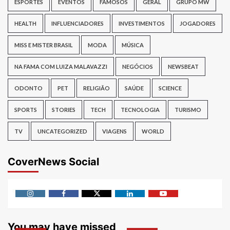
ESPORTES
EVENTOS
FAMOSOS
GERAL
GRUPO MW
HEALTH
INFLUENCIADORES
INVESTIMENTOS
JOGADORES
MISS E MISTER BRASIL
MODA
MÚSICA
NA FAMA COM LUIZA MALAVAZZI
NEGÓCIOS
NEWSBEAT
ODONTO
PET
RELIGIÃO
SAÚDE
SCIENCE
SPORTS
STORIES
TECH
TECNOLOGIA
TURISMO
TV
UNCATEGORIZED
VIAGENS
WORLD
CoverNews Social
Instagram
Facebook
Twitter
Linkedin
Youtube
You may have missed