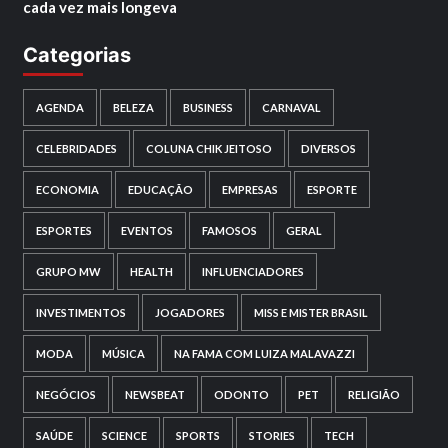
cada vez mais longeva
Categorias
AGENDA
BELEZA
BUSINESS
CARNAVAL
CELEBRIDADES
COLUNA CHIK JEITOSO
DIVERSOS
ECONOMIA
EDUCAÇÃO
EMPRESAS
ESPORTE
ESPORTES
EVENTOS
FAMOSOS
GERAL
GRUPO MW
HEALTH
INFLUENCIADORES
INVESTIMENTOS
JOGADORES
MISS E MISTER BRASIL
MODA
MÚSICA
NA FAMA COM LUIZA MALAVAZZI
NEGÓCIOS
NEWSBEAT
ODONTO
PET
RELIGIÃO
SAÚDE
SCIENCE
SPORTS
STORIES
TECH