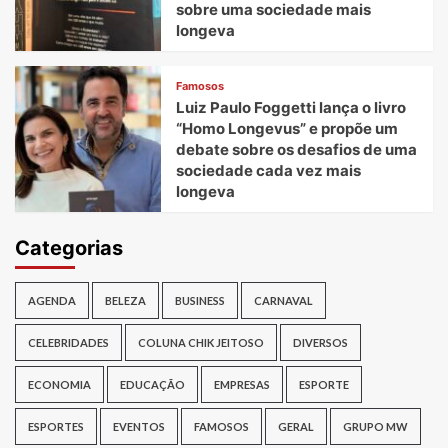
sobre uma sociedade mais
longeva
Famosos
Luiz Paulo Foggetti lança o livro
“Homo Longevus” e propõe um
debate sobre os desafios de uma
sociedade cada vez mais
longeva
Categorias
AGENDA
BELEZA
BUSINESS
CARNAVAL
CELEBRIDADES
COLUNA CHIK JEITOSO
DIVERSOS
ECONOMIA
EDUCAÇÃO
EMPRESAS
ESPORTE
ESPORTES
EVENTOS
FAMOSOS
GERAL
GRUPO MW