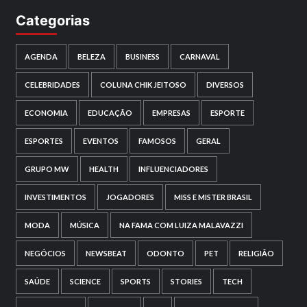
Categorias
AGENDA
BELEZA
BUSINESS
CARNAVAL
CELEBRIDADES
COLUNA CHIK JEITOSO
DIVERSOS
ECONOMIA
EDUCAÇÃO
EMPRESAS
ESPORTE
ESPORTES
EVENTOS
FAMOSOS
GERAL
GRUPO MW
HEALTH
INFLUENCIADORES
INVESTIMENTOS
JOGADORES
MISS E MISTER BRASIL
MODA
MÚSICA
NA FAMA COM LUIZA MALAVAZZI
NEGÓCIOS
NEWSBEAT
ODONTO
PET
RELIGIÃO
SAÚDE
SCIENCE
SPORTS
STORIES
TECH