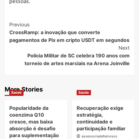
pessoas.
Post
Previous
CrossRamp: a inovação que converte
Navigation
pagamentos de Pix em cripto USDT em segundos
Next
Polícia Militar de SC celebra 190 anos com
torneio de artes marciais na Arena Joinville
More Stories
Saúde
Saúde
Popularidade da
Recuperação exige
coenzima Q10
estratégia,
cresce, mas baixa
continuidade e
absorção é desafio
participação familiar
para suplementação
assessoriadefamosos