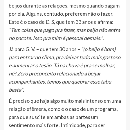
beijos durante as relações, mesmo quando pagam
por ela. Alguns, contudo, preferem não o fazer.
Este é o caso de D. S, que tem 33 anos e afirma:
“Tem coisa que pago pra fazer, mas beijo não entra
no pacote. Isso pra mim é pessoal demais.”
.
Já para G. V. – que tem 30 anos –
“(o beijo é bom)
para entrar no clima, pra deixar tudo mais gostoso
e aumentar o tesão. Tá na chuva é pra se molhar,
né? Zero preconceito relacionado a beijar
acompanhantes, temos que quebrar esse tabu
besta”
.
É preciso que haja algo muito mais intenso em uma
relação efêmera, como é o caso de um programa,
para que suscite em ambas as partes um
sentimento mais forte. Intimidade, para ser