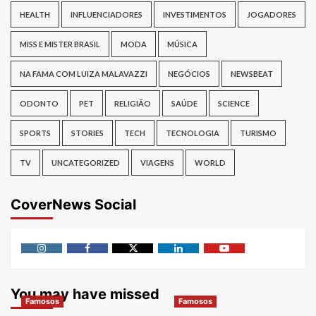
HEALTH
INFLUENCIADORES
INVESTIMENTOS
JOGADORES
MISS E MISTER BRASIL
MODA
MÚSICA
NA FAMA COM LUIZA MALAVAZZI
NEGÓCIOS
NEWSBEAT
ODONTO
PET
RELIGIÃO
SAÚDE
SCIENCE
SPORTS
STORIES
TECH
TECNOLOGIA
TURISMO
TV
UNCATEGORIZED
VIAGENS
WORLD
CoverNews Social
Instagram
Facebook
Twitter
Linkedin
Youtube
You may have missed
Famosos
Famosos