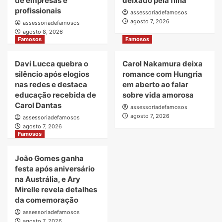
de empresas e
deixado pela filha
profissionais
assessoriadefamosos
agosto 7, 2026
assessoriadefamosos
agosto 8, 2026
Famosos
Famosos
Davi Lucca quebra o
Carol Nakamura deixa
silêncio após elogios
romance com Hungria
nas redes e destaca
em aberto ao falar
educação recebida de
sobre vida amorosa
Carol Dantas
assessoriadefamosos
agosto 7, 2026
assessoriadefamosos
agosto 7, 2026
Famosos
João Gomes ganha
festa após aniversário
na Austrália, e Ary
Mirelle revela detalhes
da comemoração
assessoriadefamosos
agosto 7, 2026