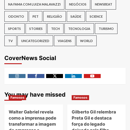
NA FAMA COM LUIZA MALAVAZZI
NEGÓCIOS
NEWSBEAT
ODONTO
PET
RELIGIÃO
SAÚDE
SCIENCE
SPORTS
STORIES
TECH
TECNOLOGIA
TURISMO
TV
UNCATEGORIZED
VIAGENS
WORLD
CoverNews Social
Instagram
Facebook
Twitter
Linkedin
Youtube
You may have missed
Famosos
Famosos
Walter Gabriel revela
Gilberto Gil relembra
como a imprensa pode
Preta Gil e destaca
transformar a imagem
força do legado