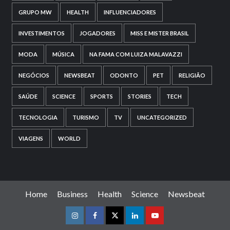
GRUPO MW
HEALTH
INFLUENCIADORES
INVESTIMENTOS
JOGADORES
MISS E MISTER BRASIL
MODA
MÚSICA
NA FAMA COM LUIZA MALAVAZZI
NEGÓCIOS
NEWSBEAT
ODONTO
PET
RELIGIÃO
SAÚDE
SCIENCE
SPORTS
STORIES
TECH
TECNOLOGIA
TURISMO
TV
UNCATEGORIZED
VIAGENS
WORLD
Home
Business
Health
Science
Newsbeat
Instagram
Facebook
Twitter
Linkedin
Youtube