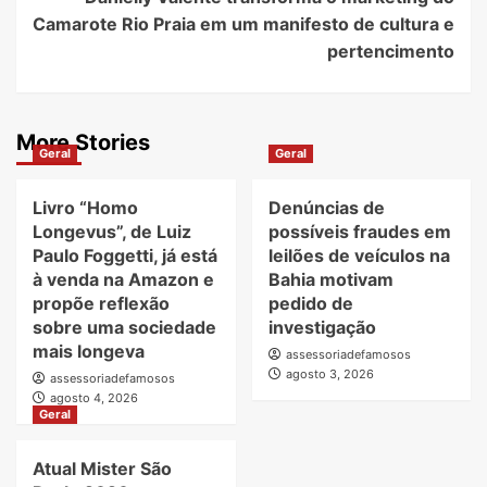
Camarote Rio Praia em um manifesto de cultura e
pertencimento
More Stories
Geral
Geral
Livro “Homo
Denúncias de
Longevus”, de Luiz
possíveis fraudes em
Paulo Foggetti, já está
leilões de veículos na
à venda na Amazon e
Bahia motivam
propõe reflexão
pedido de
sobre uma sociedade
investigação
mais longeva
assessoriadefamosos
agosto 3, 2026
assessoriadefamosos
agosto 4, 2026
Geral
Atual Mister São