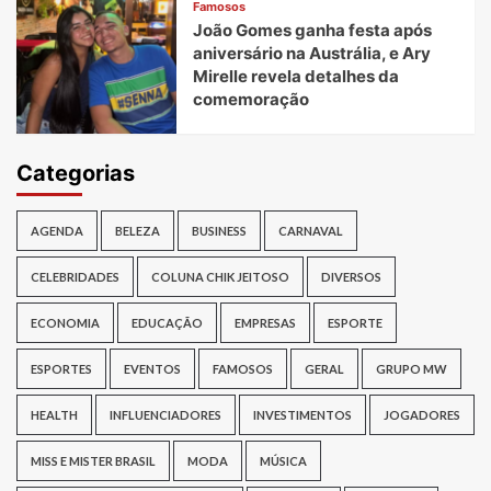
Famosos
João Gomes ganha festa após
aniversário na Austrália, e Ary
Mirelle revela detalhes da
comemoração
Categorias
AGENDA
BELEZA
BUSINESS
CARNAVAL
CELEBRIDADES
COLUNA CHIK JEITOSO
DIVERSOS
ECONOMIA
EDUCAÇÃO
EMPRESAS
ESPORTE
ESPORTES
EVENTOS
FAMOSOS
GERAL
GRUPO MW
HEALTH
INFLUENCIADORES
INVESTIMENTOS
JOGADORES
MISS E MISTER BRASIL
MODA
MÚSICA