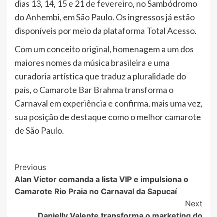
dias 13, 14, 15 e 21 de fevereiro, no Sambódromo
do Anhembi, em São Paulo. Os ingressos já estão
disponíveis por meio da plataforma Total Acesso.
Com um conceito original, homenagem a um dos
maiores nomes da música brasileira e uma
curadoria artística que traduz a pluralidade do
país, o Camarote Bar Brahma transforma o
Carnaval em experiência e confirma, mais uma vez,
sua posição de destaque como o melhor camarote
de São Paulo.
Post
Previous
Alan Victor comanda a lista VIP e impulsiona o
Navigation
Camarote Rio Praia no Carnaval da Sapucaí
Next
Danielly Valente transforma o marketing do