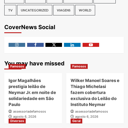
TV
UNCATEGORIZED
VIAGENS
WORLD
CoverNews Social
Instagram
Facebook
Twitter
Linkedin
Youtube
You may have missed
Famosos
Famosos
Igor Magalhães
Wilker Manoel Soares e
prestigia leilão de
Thiago Michelasi
Neymar Jr. em noite de
fazem cobertura
solidariedade em São
exclusiva do Leilão do
Paulo
Instituto Neymar
assessoriadefamosos
assessoriadefamosos
agosto 6, 2026
agosto 6, 2026
Diversos
Geral