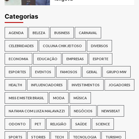
Categorias
AGENDA
BELEZA
BUSINESS
CARNAVAL
CELEBRIDADES
COLUNA CHIK JEITOSO
DIVERSOS
ECONOMIA
EDUCAÇÃO
EMPRESAS
ESPORTE
ESPORTES
EVENTOS
FAMOSOS
GERAL
GRUPO MW
HEALTH
INFLUENCIADORES
INVESTIMENTOS
JOGADORES
MISS E MISTER BRASIL
MODA
MÚSICA
NA FAMA COM LUIZA MALAVAZZI
NEGÓCIOS
NEWSBEAT
ODONTO
PET
RELIGIÃO
SAÚDE
SCIENCE
SPORTS
STORIES
TECH
TECNOLOGIA
TURISMO