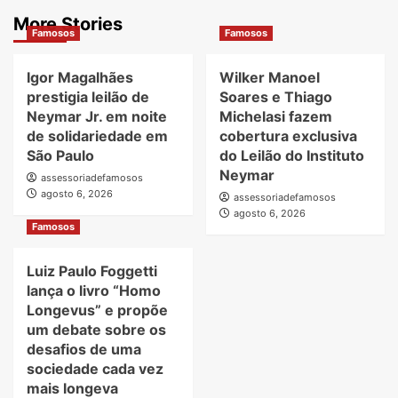
More Stories
Famosos
Famosos
Igor Magalhães
Wilker Manoel
prestigia leilão de
Soares e Thiago
Neymar Jr. em noite
Michelasi fazem
de solidariedade em
cobertura exclusiva
São Paulo
do Leilão do Instituto
Neymar
assessoriadefamosos
agosto 6, 2026
assessoriadefamosos
agosto 6, 2026
Famosos
Luiz Paulo Foggetti
lança o livro “Homo
Longevus” e propõe
um debate sobre os
desafios de uma
sociedade cada vez
mais longeva