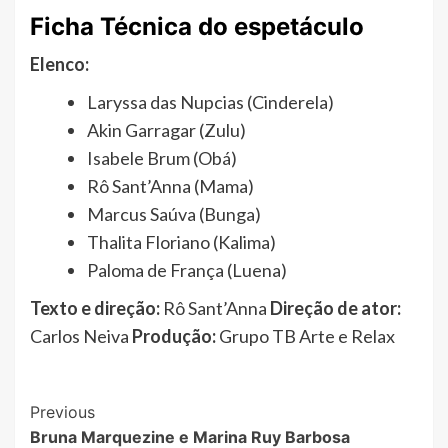
Ficha Técnica do espetáculo
Elenco:
Laryssa das Nupcias (Cinderela)
Akin Garragar (Zulu)
Isabele Brum (Obá)
Rô Sant’Anna (Mama)
Marcus Saúva (Bunga)
Thalita Floriano (Kalima)
Paloma de França (Luena)
Texto e direção:
Rô Sant’Anna
Direção de ator:
Carlos Neiva
Produção:
Grupo TB Arte e Relax
Post
Previous
Bruna Marquezine e Marina Ruy Barbosa
Navigation