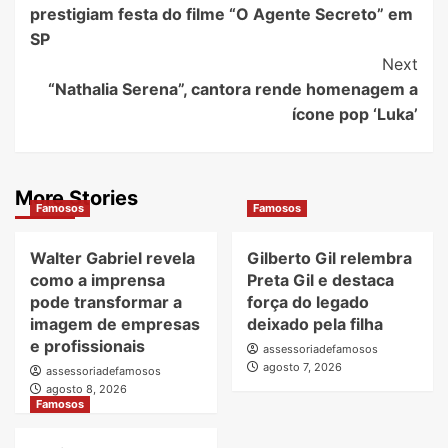
prestigiam festa do filme “O Agente Secreto” em
SP
Next
“Nathalia Serena”, cantora rende homenagem a
ícone pop ‘Luka’
More Stories
Famosos
Famosos
Walter Gabriel revela
Gilberto Gil relembra
como a imprensa
Preta Gil e destaca
pode transformar a
força do legado
imagem de empresas
deixado pela filha
e profissionais
assessoriadefamosos
agosto 7, 2026
assessoriadefamosos
agosto 8, 2026
Famosos