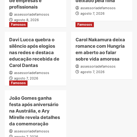
de empresas e
deixado pela filha
profissionais
assessoriadefamosos
agosto 7, 2026
assessoriadefamosos
agosto 8, 2026
Famosos
Famosos
Davi Lucca quebra o
Carol Nakamura deixa
silêncio após elogios
romance com Hungria
nas redes e destaca
em aberto ao falar
educação recebida de
sobre vida amorosa
Carol Dantas
assessoriadefamosos
agosto 7, 2026
assessoriadefamosos
agosto 7, 2026
Famosos
João Gomes ganha
festa após aniversário
na Austrália, e Ary
Mirelle revela detalhes
da comemoração
assessoriadefamosos
agosto 7, 2026