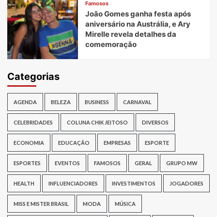
Famosos
João Gomes ganha festa após
aniversário na Austrália, e Ary
Mirelle revela detalhes da
comemoração
Categorias
AGENDA
BELEZA
BUSINESS
CARNAVAL
CELEBRIDADES
COLUNA CHIK JEITOSO
DIVERSOS
ECONOMIA
EDUCAÇÃO
EMPRESAS
ESPORTE
ESPORTES
EVENTOS
FAMOSOS
GERAL
GRUPO MW
HEALTH
INFLUENCIADORES
INVESTIMENTOS
JOGADORES
MISS E MISTER BRASIL
MODA
MÚSICA