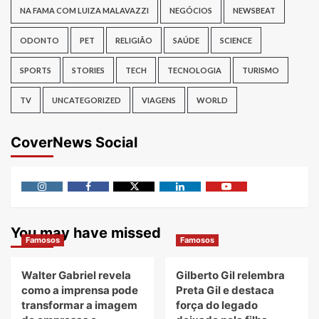
NA FAMA COM LUIZA MALAVAZZI
NEGÓCIOS
NEWSBEAT
ODONTO
PET
RELIGIÃO
SAÚDE
SCIENCE
SPORTS
STORIES
TECH
TECNOLOGIA
TURISMO
TV
UNCATEGORIZED
VIAGENS
WORLD
CoverNews Social
Instagram
Facebook
Twitter
Linkedin
Youtube
You may have missed
Famosos
Famosos
Walter Gabriel revela
Gilberto Gil relembra
como a imprensa pode
Preta Gil e destaca
transformar a imagem
força do legado