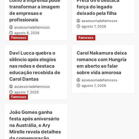
como a imprensa pode
Preta Gil e destaca
transformar a imagem
força do legado
de empresas e
deixado pela filha
profissionais
assessoriadefamosos
agosto 7, 2026
assessoriadefamosos
agosto 8, 2026
Famosos
Famosos
Davi Lucca quebra o
Carol Nakamura deixa
silêncio após elogios
romance com Hungria
nas redes e destaca
em aberto ao falar
educação recebida de
sobre vida amorosa
Carol Dantas
assessoriadefamosos
agosto 7, 2026
assessoriadefamosos
agosto 7, 2026
Famosos
João Gomes ganha
festa após aniversário
na Austrália, e Ary
Mirelle revela detalhes
da comemoração