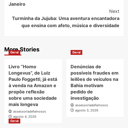
Janeiro
Next
Turminha da Jujuba: Uma aventura encantadora
que ensina com afeto, música e diversidade
More Stories
Geral
Geral
Livro “Homo
Denúncias de
Longevus”, de Luiz
possíveis fraudes em
Paulo Foggetti, já está
leilões de veículos na
à venda na Amazon e
Bahia motivam
propõe reflexão
pedido de
sobre uma sociedade
investigação
mais longeva
assessoriadefamosos
agosto 3, 2026
assessoriadefamosos
agosto 4, 2026
Geral