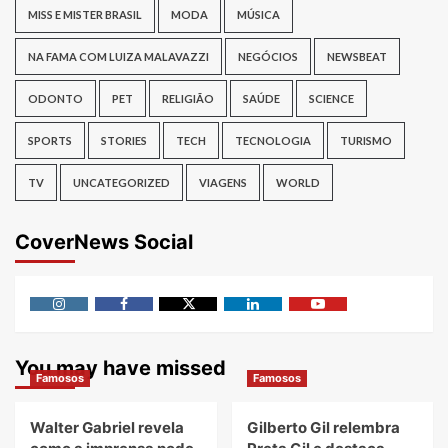
MISS E MISTER BRASIL
MODA
MÚSICA
NA FAMA COM LUIZA MALAVAZZI
NEGÓCIOS
NEWSBEAT
ODONTO
PET
RELIGIÃO
SAÚDE
SCIENCE
SPORTS
STORIES
TECH
TECNOLOGIA
TURISMO
TV
UNCATEGORIZED
VIAGENS
WORLD
CoverNews Social
Instagram
Facebook
Twitter
Linkedin
Youtube
You may have missed
Famosos
Famosos
Walter Gabriel revela
Gilberto Gil relembra