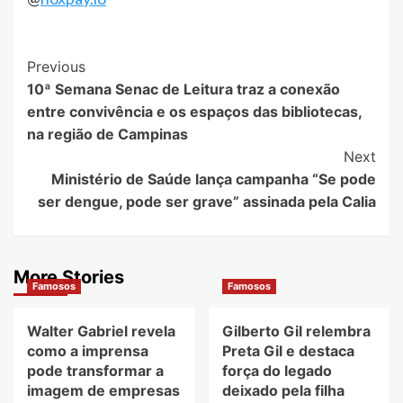
Post
Previous
10ª Semana Senac de Leitura traz a conexão
Navigation
entre convivência e os espaços das bibliotecas,
na região de Campinas
Next
Ministério de Saúde lança campanha “Se pode
ser dengue, pode ser grave” assinada pela Calia
More Stories
Famosos
Famosos
Walter Gabriel revela
Gilberto Gil relembra
como a imprensa
Preta Gil e destaca
pode transformar a
força do legado
imagem de empresas
deixado pela filha