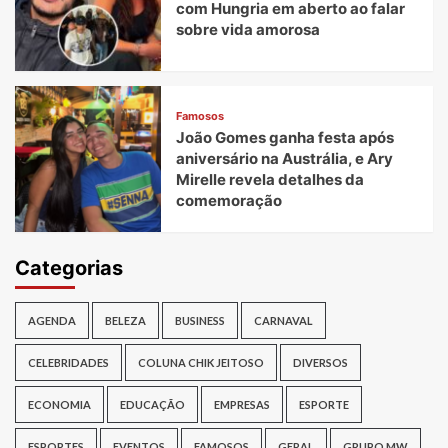
com Hungria em aberto ao falar
sobre vida amorosa
Famosos
João Gomes ganha festa após
aniversário na Austrália, e Ary
Mirelle revela detalhes da
comemoração
Categorias
AGENDA
BELEZA
BUSINESS
CARNAVAL
CELEBRIDADES
COLUNA CHIK JEITOSO
DIVERSOS
ECONOMIA
EDUCAÇÃO
EMPRESAS
ESPORTE
ESPORTES
EVENTOS
FAMOSOS
GERAL
GRUPO MW