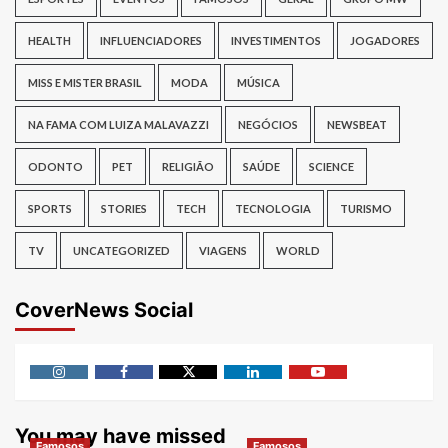
HEALTH
INFLUENCIADORES
INVESTIMENTOS
JOGADORES
MISS E MISTER BRASIL
MODA
MÚSICA
NA FAMA COM LUIZA MALAVAZZI
NEGÓCIOS
NEWSBEAT
ODONTO
PET
RELIGIÃO
SAÚDE
SCIENCE
SPORTS
STORIES
TECH
TECNOLOGIA
TURISMO
TV
UNCATEGORIZED
VIAGENS
WORLD
CoverNews Social
Instagram
Facebook
Twitter
Linkedin
Youtube
You may have missed
Famosos
Famosos