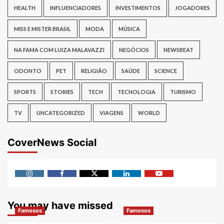
HEALTH
INFLUENCIADORES
INVESTIMENTOS
JOGADORES
MISS E MISTER BRASIL
MODA
MÚSICA
NA FAMA COM LUIZA MALAVAZZI
NEGÓCIOS
NEWSBEAT
ODONTO
PET
RELIGIÃO
SAÚDE
SCIENCE
SPORTS
STORIES
TECH
TECNOLOGIA
TURISMO
TV
UNCATEGORIZED
VIAGENS
WORLD
CoverNews Social
Instagram
Facebook
Twitter
Linkedin
Youtube
You may have missed
Famosos
Famosos