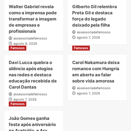
Walter Gabriel revela
Gilberto Gil relembra
como a imprensa pode
Preta Gil e destaca
transformar a imagem
força do legado
de empresas e
deixado pela filha
profissionais
assessoriadefamosos
agosto 7, 2026
assessoriadefamosos
agosto 8, 2026
Famosos
Famosos
Davi Lucca quebra o
Carol Nakamura deixa
silêncio após elogios
romance com Hungria
nas redes e destaca
em aberto ao falar
educação recebida de
sobre vida amorosa
Carol Dantas
assessoriadefamosos
agosto 7, 2026
assessoriadefamosos
agosto 7, 2026
Famosos
João Gomes ganha
festa após aniversário
na Austrália, e Ary