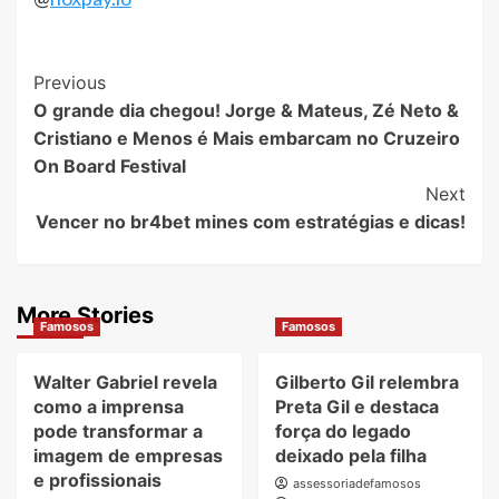
Post
Previous
O grande dia chegou! Jorge & Mateus, Zé Neto &
Navigation
Cristiano e Menos é Mais embarcam no Cruzeiro
On Board Festival
Next
Vencer no br4bet mines com estratégias e dicas!
More Stories
Famosos
Famosos
Walter Gabriel revela
Gilberto Gil relembra
como a imprensa
Preta Gil e destaca
pode transformar a
força do legado
imagem de empresas
deixado pela filha
e profissionais
assessoriadefamosos