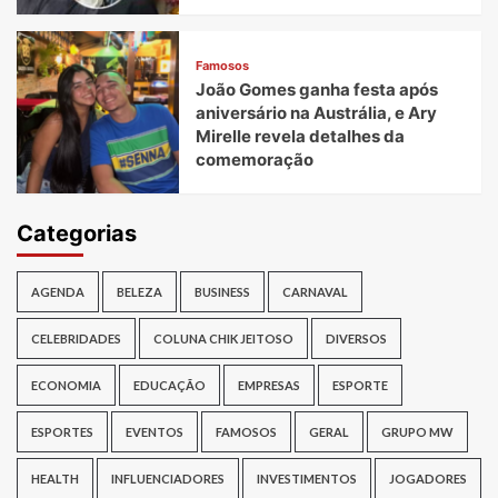
Famosos
João Gomes ganha festa após
aniversário na Austrália, e Ary
Mirelle revela detalhes da
comemoração
Categorias
AGENDA
BELEZA
BUSINESS
CARNAVAL
CELEBRIDADES
COLUNA CHIK JEITOSO
DIVERSOS
ECONOMIA
EDUCAÇÃO
EMPRESAS
ESPORTE
ESPORTES
EVENTOS
FAMOSOS
GERAL
GRUPO MW
HEALTH
INFLUENCIADORES
INVESTIMENTOS
JOGADORES