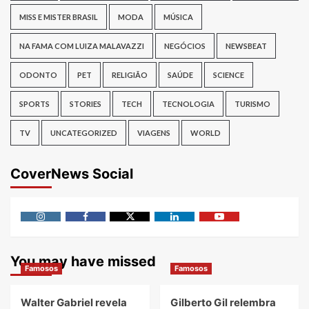
MISS E MISTER BRASIL
MODA
MÚSICA
NA FAMA COM LUIZA MALAVAZZI
NEGÓCIOS
NEWSBEAT
ODONTO
PET
RELIGIÃO
SAÚDE
SCIENCE
SPORTS
STORIES
TECH
TECNOLOGIA
TURISMO
TV
UNCATEGORIZED
VIAGENS
WORLD
CoverNews Social
Instagram
Facebook
Twitter
Linkedin
Youtube
You may have missed
Famosos
Famosos
Walter Gabriel revela
Gilberto Gil relembra