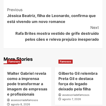
Post
Previous
Jéssica Beatriz, filha de Leonardo, confirma que
Navigation
está vivendo um novo romance
Next
Rafa Brites mostra vestido de grife destruído
pelos cães e releva prejuízo inesperado
More Stories
Famosos
Famosos
Walter Gabriel revela
Gilberto Gil relembra
como a imprensa
Preta Gil e destaca
pode transformar a
força do legado
imagem de empresas
deixado pela filha
e profissionais
assessoriadefamosos
agosto 7, 2026
assessoriadefamosos
agosto 8, 2026