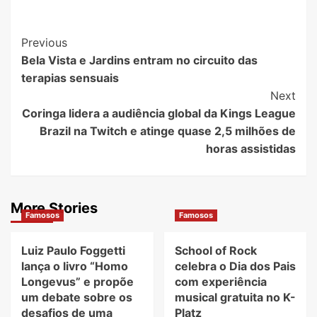
Post
Previous
Bela Vista e Jardins entram no circuito das
Navigation
terapias sensuais
Next
Coringa lidera a audiência global da Kings League
Brazil na Twitch e atinge quase 2,5 milhões de
horas assistidas
More Stories
Famosos
Famosos
Luiz Paulo Foggetti
School of Rock
lança o livro “Homo
celebra o Dia dos Pais
Longevus” e propõe
com experiência
um debate sobre os
musical gratuita no K-
desafios de uma
Platz