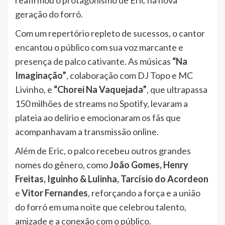
geração do forró.
Com um repertório repleto de sucessos, o cantor
encantou o público com sua voz marcante e
presença de palco cativante. As músicas
“Na
Imaginação”
, colaboração com DJ Topo e MC
Livinho, e
“Chorei Na Vaquejada”
, que ultrapassa
150 milhões de streams no Spotify, levaram a
plateia ao delírio e emocionaram os fãs que
acompanhavam a transmissão online.
Além de Eric, o palco recebeu outros grandes
nomes do gênero, como
João Gomes, Henry
Freitas, Iguinho & Lulinha, Tarcísio do Acordeon
e
Vitor Fernandes
, reforçando a força e a união
do forró em uma noite que celebrou talento,
amizade e a conexão com o público.