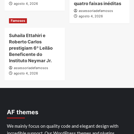
quatro faixas inéditas
agosto 4, 2026
assessoriadefamosos
agosto 4, 2026
Famosos
Suhaila Ettahiri e
Roberto Carlos
prestigiam 6º Leilão
Beneficente do
Instituto Neymar Jr.
assessoriadefamosos
agosto 4, 2026
AF themes
We mainly focus on quality code and elegant design with
incredible support. Our WordPress themes and plugins