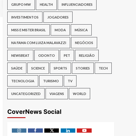
GRUPO MW
HEALTH
INFLUENCIADORES
INVESTIMENTOS
JOGADORES
MISS E MISTER BRASIL
MODA
MÚSICA
NA FAMA COM LUIZA MALAVAZZI
NEGÓCIOS
NEWSBEAT
ODONTO
PET
RELIGIÃO
SAÚDE
SCIENCE
SPORTS
STORIES
TECH
TECNOLOGIA
TURISMO
TV
UNCATEGORIZED
VIAGENS
WORLD
CoverNews Social
Instagram
Facebook
Twitter
Linkedin
Youtube