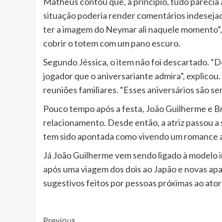
Matheus contou que, a princípio, tudo parecia 
situação poderia render comentários indesejad
ter a imagem do Neymar ali naquele momento”,
cobrir o totem com um pano escuro.
Segundo Jéssica, o item não foi descartado. “
jogador que o aniversariante admira”, explicou
reuniões familiares. “Esses aniversários são se
Pouco tempo após a festa, João Guilherme e B
relacionamento. Desde então, a atriz passou a
tem sido apontada como vivendo um romance apó
Já João Guilherme vem sendo ligado à modelo 
após uma viagem dos dois ao Japão e novas apa
sugestivos feitos por pessoas próximas ao ator 
Post
Previous