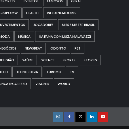
ESPORTES
EVENTOS
FAMOSOS
GERAL
GRUPO MW
HEALTH
INFLUENCIADORES
INVESTIMENTOS
JOGADORES
MISS E MISTER BRASIL
MODA
MÚSICA
NA FAMA COM LUIZA MALAVAZZI
NEGÓCIOS
NEWSBEAT
ODONTO
PET
RELIGIÃO
SAÚDE
SCIENCE
SPORTS
STORIES
TECH
TECNOLOGIA
TURISMO
TV
UNCATEGORIZED
VIAGENS
WORLD
Instagram
Facebook
Twitter
Linkedin
Youtube