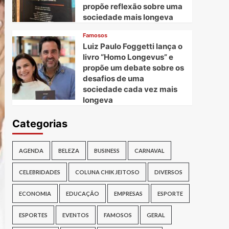
propõe reflexão sobre uma
sociedade mais longeva
Famosos
Luiz Paulo Foggetti lança o
livro “Homo Longevus” e
propõe um debate sobre os
desafios de uma
sociedade cada vez mais
longeva
Categorias
AGENDA
BELEZA
BUSINESS
CARNAVAL
CELEBRIDADES
COLUNA CHIK JEITOSO
DIVERSOS
ECONOMIA
EDUCAÇÃO
EMPRESAS
ESPORTE
ESPORTES
EVENTOS
FAMOSOS
GERAL