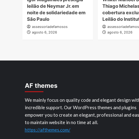
leilão de Neymar Jr. em
Thiago Michela
noite de solidariedade em
cobertura exclu
São Paulo
Leilão do Instit
assessoriadefamosos
assessoriadefamo
agosto 6, 2026
agosto 6, 2026
AF themes
We mainly focus on quality code and elegant design wit
incredible support. Our WordPress themes and plugins
empower you to create an elegant, professional and ea
to maintain website in no time at all.
https://afthemes.com/