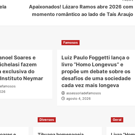
ela
Apaixonados! Lázaro Ramos abre 2026 com
momento romântico ao lado de Taís Araujo
Famosos
anoel Soares e
Luiz Paulo Foggetti lança o
ichelasi fazem
livro “Homo Longevus” e
a exclusiva do
propõe um debate sobre os
 Instituto Neymar
desafios de uma sociedade
cada vez mais longeva
defamosos
2026
assessoriadefamosos
agosto 4, 2026
Diversos
Geral
oares e
Tihuana homenageia
Livro “Hom