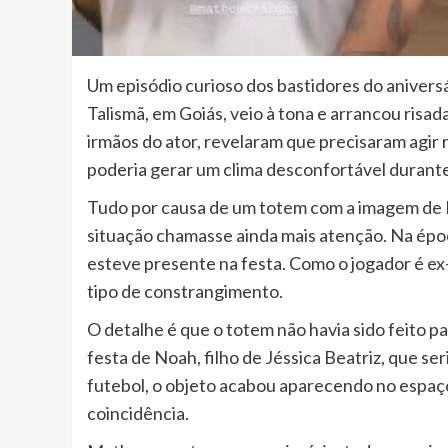
Um episódio curioso dos bastidores do aniver
Talismã, em Goiás, veio à tona e arrancou risad
irmãos do ator, revelaram que precisaram agi
poderia gerar um clima desconfortável duran
Tudo por causa de um totem com a imagem de 
situação chamasse ainda mais atenção. Na ép
esteve presente na festa. Como o jogador é ex
tipo de constrangimento.
O detalhe é que o totem não havia sido feito pa
festa de Noah, filho de Jéssica Beatriz, que s
futebol, o objeto acabou aparecendo no espaç
coincidência.