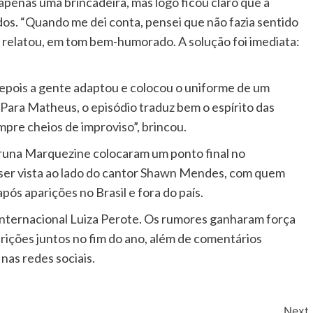
apenas uma brincadeira, mas logo ficou claro que a
os. “Quando me dei conta, pensei que não fazia sentido
 relatou, em tom bem-humorado. A solução foi imediata:
Depois a gente adaptou e colocou o uniforme de um
. Para Matheus, o episódio traduz bem o espírito das
mpre cheios de improviso”, brincou.
runa Marquezine colocaram um ponto final no
 ser vista ao lado do cantor Shawn Mendes, com quem
s aparições no Brasil e fora do país.
internacional Luiza Perote. Os rumores ganharam força
rições juntos no fim do ano, além de comentários
nas redes sociais.
Next