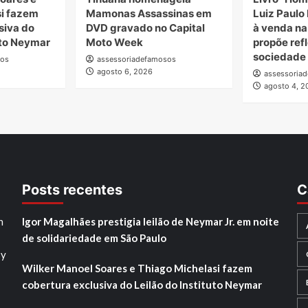
si fazem
Mamonas Assassinas em
Luiz Paulo 
siva do
DVD gravado no Capital
à venda n
uto Neymar
Moto Week
propõe ref
sociedade
sos
assessoriadefamosos
agosto 6, 2026
assessoria
agosto 4, 2
Posts recentes
C
h
Igor Magalhães prestigia leilão de Neymar Jr. em noite
de solidariedade em São Paulo
sy
Wilker Manoel Soares e Thiago Michelasi fazem
cobertura exclusiva do Leilão do Instituto Neymar