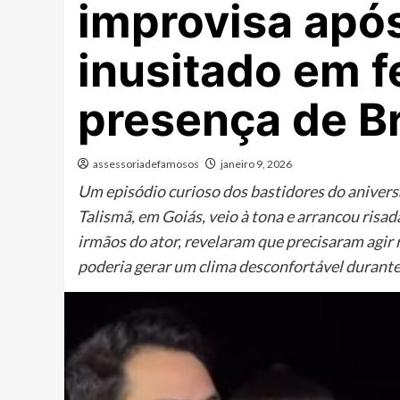
improvisa apó
inusitado em 
presença de B
assessoriadefamosos
janeiro 9, 2026
Um episódio curioso dos bastidores do aniver
Talismã, em Goiás, veio à tona e arrancou risad
irmãos do ator, revelaram que precisaram agir
poderia gerar um clima desconfortável durant