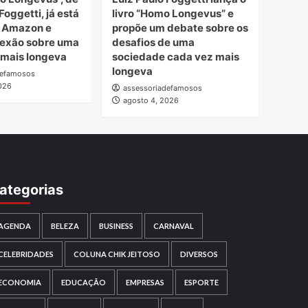
Foggetti, já está
livro “Homo Longevus” e
a Amazon e
propõe um debate sobre os
lexão sobre uma
desafios de uma
 mais longeva
sociedade cada vez mais
longeva
defamosos
026
assessoriadefamosos
agosto 4, 2026
ategorias
AGENDA
BELEZA
BUSINESS
CARNAVAL
CELEBRIDADES
COLUNA CHIK JEITOSO
DIVERSOS
ECONOMIA
EDUCAÇÃO
EMPRESAS
ESPORTE