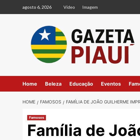
Skip
agosto 6, 2026
Vídeo
Imagem
to
content
Home
Beleza
Educação
Eventos
Fam
HOME
FAMOSOS
FAMÍLIA DE JOÃO GUILHERME IM
Famosos
Família de Jo