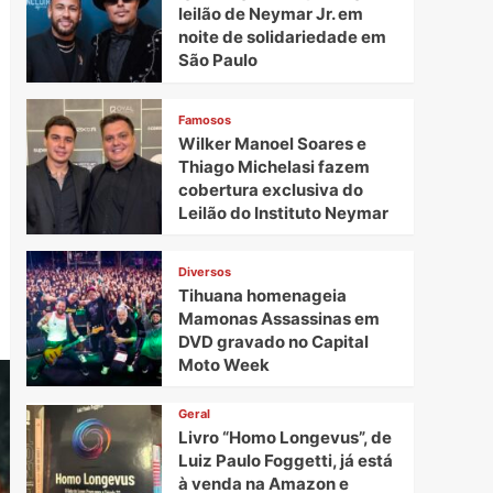
leilão de Neymar Jr. em
noite de solidariedade em
São Paulo
Famosos
Wilker Manoel Soares e
Thiago Michelasi fazem
cobertura exclusiva do
Leilão do Instituto Neymar
Diversos
Tihuana homenageia
Mamonas Assassinas em
DVD gravado no Capital
Moto Week
Geral
Livro “Homo Longevus”, de
Luiz Paulo Foggetti, já está
à venda na Amazon e