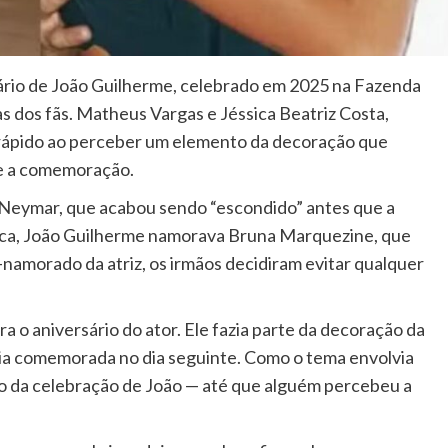
sário de João Guilherme, celebrado em 2025 na Fazenda
as dos fãs. Matheus Vargas e Jéssica Beatriz Costa,
r rápido ao perceber um elemento da decoração que
te a comemoração.
Neymar, que acabou sendo “escondido” antes que a
oca, João Guilherme namorava Bruna Marquezine, que
-namorado da atriz, os irmãos decidiram evitar qualquer
ra o aniversário do ator. Ele fazia parte da decoração da
eria comemorada no dia seguinte. Como o tema envolvia
o da celebração de João — até que alguém percebeu a