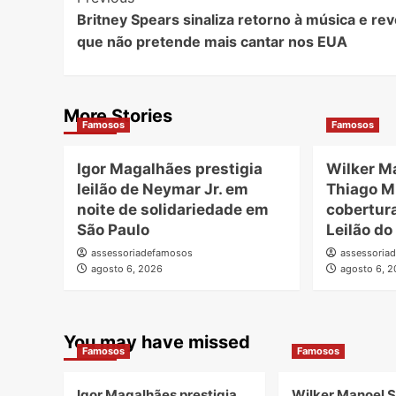
Britney Spears sinaliza retorno à música e rev
Navigation
que não pretende mais cantar nos EUA
More Stories
Famosos
Famosos
Igor Magalhães prestigia
Wilker M
leilão de Neymar Jr. em
Thiago M
noite de solidariedade em
cobertur
São Paulo
Leilão do
assessoriadefamosos
assessoria
agosto 6, 2026
agosto 6, 
You may have missed
Famosos
Famosos
Igor Magalhães prestigia
Wilker Manoel S