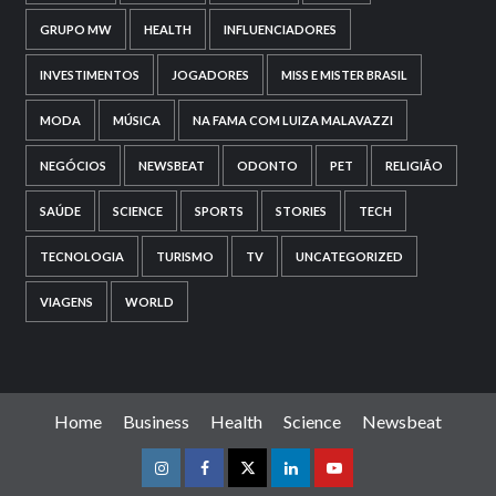
GRUPO MW
HEALTH
INFLUENCIADORES
INVESTIMENTOS
JOGADORES
MISS E MISTER BRASIL
MODA
MÚSICA
NA FAMA COM LUIZA MALAVAZZI
NEGÓCIOS
NEWSBEAT
ODONTO
PET
RELIGIÃO
SAÚDE
SCIENCE
SPORTS
STORIES
TECH
TECNOLOGIA
TURISMO
TV
UNCATEGORIZED
VIAGENS
WORLD
Home
Business
Health
Science
Newsbeat
Instagram
Facebook
Twitter
Linkedin
Youtube