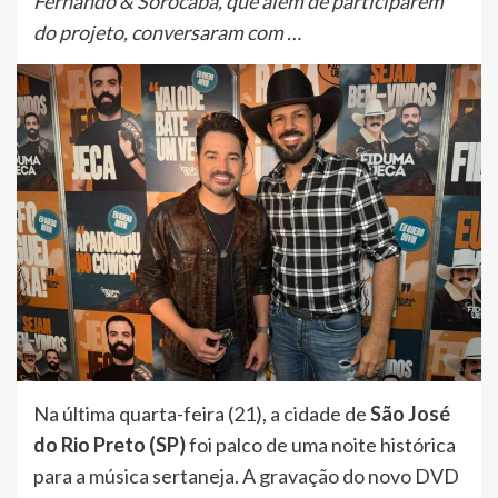
Fernando & Sorocaba, que além de participarem
do projeto, conversaram com …
Na última quarta-feira (21), a cidade de
São José
do Rio Preto (SP)
foi palco de uma noite histórica
para a música sertaneja. A gravação do novo DVD