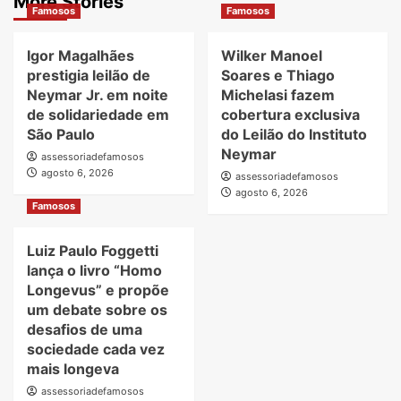
More Stories
Famosos
Famosos
Igor Magalhães
Wilker Manoel
prestigia leilão de
Soares e Thiago
Neymar Jr. em noite
Michelasi fazem
de solidariedade em
cobertura exclusiva
São Paulo
do Leilão do Instituto
Neymar
assessoriadefamosos
agosto 6, 2026
assessoriadefamosos
agosto 6, 2026
Famosos
Luiz Paulo Foggetti
lança o livro “Homo
Longevus” e propõe
um debate sobre os
desafios de uma
sociedade cada vez
mais longeva
assessoriadefamosos