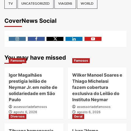
TV
UNCATEGORIZED
VIAGENS
WORLD
CoverNews Social
Instagram
Facebook
Twitter
Linkedin
Youtube
You may have missed
Famosos
Famosos
Igor Magalhães
Wilker Manoel Soares e
prestigia leilão de
Thiago Michelasi
Neymar Jr. em noite de
fazem cobertura
solidariedade em São
exclusiva do Leilão do
Paulo
Instituto Neymar
assessoriadefamosos
assessoriadefamosos
agosto 6, 2026
agosto 6, 2026
Diversos
Geral
Tihuana homenageia
Livro “Homo