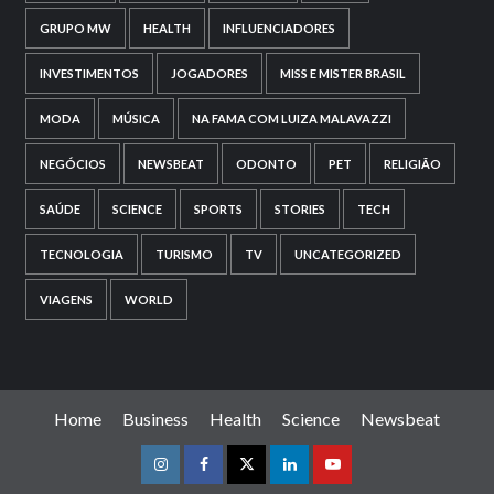
GRUPO MW
HEALTH
INFLUENCIADORES
INVESTIMENTOS
JOGADORES
MISS E MISTER BRASIL
MODA
MÚSICA
NA FAMA COM LUIZA MALAVAZZI
NEGÓCIOS
NEWSBEAT
ODONTO
PET
RELIGIÃO
SAÚDE
SCIENCE
SPORTS
STORIES
TECH
TECNOLOGIA
TURISMO
TV
UNCATEGORIZED
VIAGENS
WORLD
Home
Business
Health
Science
Newsbeat
Instagram
Facebook
Twitter
Linkedin
Youtube