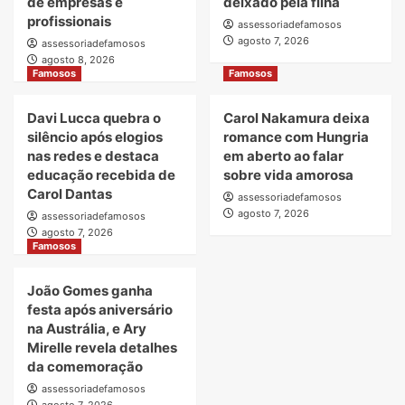
de empresas e
deixado pela filha
profissionais
assessoriadefamosos
agosto 7, 2026
assessoriadefamosos
agosto 8, 2026
Famosos
Famosos
Davi Lucca quebra o
Carol Nakamura deixa
silêncio após elogios
romance com Hungria
nas redes e destaca
em aberto ao falar
educação recebida de
sobre vida amorosa
Carol Dantas
assessoriadefamosos
agosto 7, 2026
assessoriadefamosos
agosto 7, 2026
Famosos
João Gomes ganha
festa após aniversário
na Austrália, e Ary
Mirelle revela detalhes
da comemoração
assessoriadefamosos
agosto 7, 2026