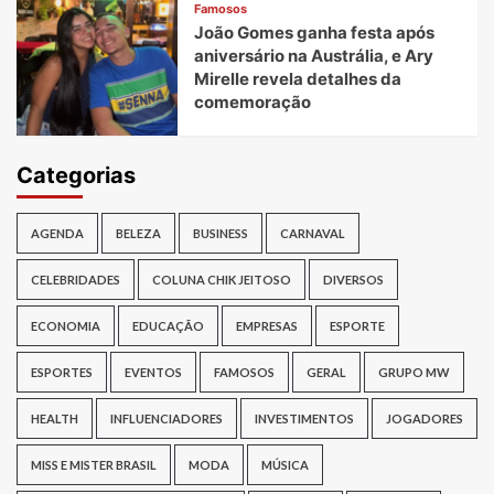
Famosos
João Gomes ganha festa após
aniversário na Austrália, e Ary
Mirelle revela detalhes da
comemoração
Categorias
AGENDA
BELEZA
BUSINESS
CARNAVAL
CELEBRIDADES
COLUNA CHIK JEITOSO
DIVERSOS
ECONOMIA
EDUCAÇÃO
EMPRESAS
ESPORTE
ESPORTES
EVENTOS
FAMOSOS
GERAL
GRUPO MW
HEALTH
INFLUENCIADORES
INVESTIMENTOS
JOGADORES
MISS E MISTER BRASIL
MODA
MÚSICA