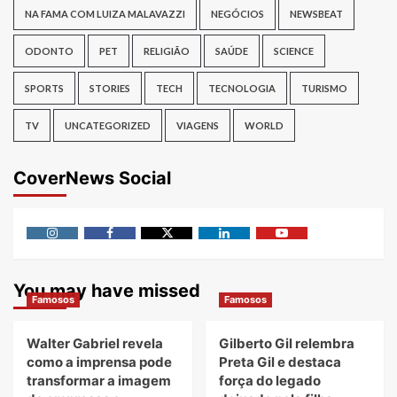
NA FAMA COM LUIZA MALAVAZZI
NEGÓCIOS
NEWSBEAT
ODONTO
PET
RELIGIÃO
SAÚDE
SCIENCE
SPORTS
STORIES
TECH
TECNOLOGIA
TURISMO
TV
UNCATEGORIZED
VIAGENS
WORLD
CoverNews Social
Instagram
Facebook
Twitter
Linkedin
Youtube
You may have missed
Famosos
Famosos
Walter Gabriel revela
Gilberto Gil relembra
como a imprensa pode
Preta Gil e destaca
transformar a imagem
força do legado