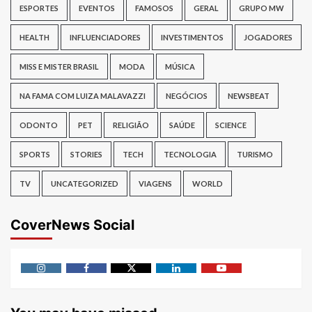
ESPORTES
EVENTOS
FAMOSOS
GERAL
GRUPO MW
HEALTH
INFLUENCIADORES
INVESTIMENTOS
JOGADORES
MISS E MISTER BRASIL
MODA
MÚSICA
NA FAMA COM LUIZA MALAVAZZI
NEGÓCIOS
NEWSBEAT
ODONTO
PET
RELIGIÃO
SAÚDE
SCIENCE
SPORTS
STORIES
TECH
TECNOLOGIA
TURISMO
TV
UNCATEGORIZED
VIAGENS
WORLD
CoverNews Social
Instagram
Facebook
Twitter
Linkedin
Youtube