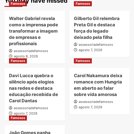
You may have missed
Famosos
Famosos
Walter Gabriel revela
Gilberto Gil relembra
como a imprensa pode
Preta Gil e destaca
transformar a imagem
força do legado
de empresas e
deixado pela filha
profissionais
assessoriadefamosos
agosto 7, 2026
assessoriadefamosos
agosto 8, 2026
Famosos
Famosos
Davi Lucca quebra o
Carol Nakamura deixa
silêncio após elogios
romance com Hungria
nas redes e destaca
em aberto ao falar
educação recebida de
sobre vida amorosa
Carol Dantas
assessoriadefamosos
agosto 7, 2026
assessoriadefamosos
agosto 7, 2026
Famosos
João Gomes ganha