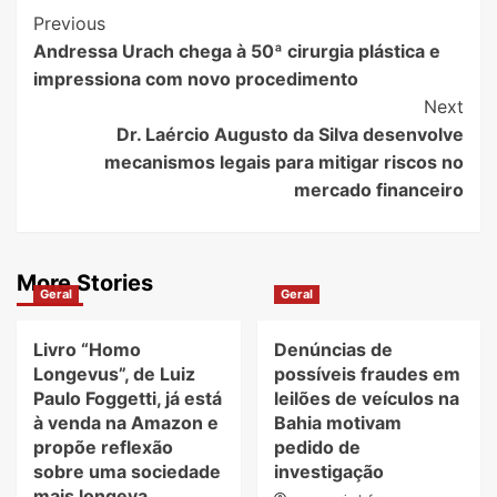
Post
Previous
Andressa Urach chega à 50ª cirurgia plástica e
Navigation
impressiona com novo procedimento
Next
Dr. Laércio Augusto da Silva desenvolve
mecanismos legais para mitigar riscos no
mercado financeiro
More Stories
Geral
Geral
Livro “Homo
Denúncias de
Longevus”, de Luiz
possíveis fraudes em
Paulo Foggetti, já está
leilões de veículos na
à venda na Amazon e
Bahia motivam
propõe reflexão
pedido de
sobre uma sociedade
investigação
mais longeva