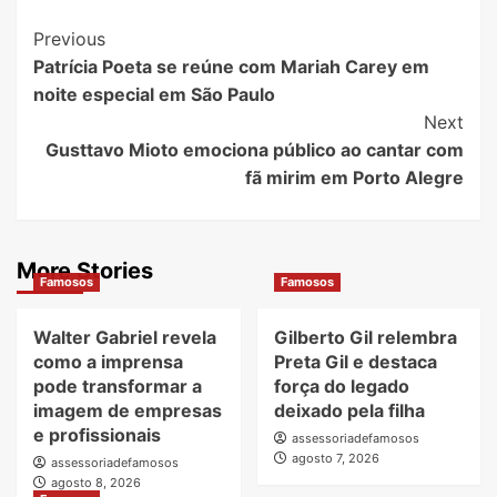
Post
Previous
Patrícia Poeta se reúne com Mariah Carey em
Navigation
noite especial em São Paulo
Next
Gusttavo Mioto emociona público ao cantar com
fã mirim em Porto Alegre
More Stories
Famosos
Famosos
Walter Gabriel revela
Gilberto Gil relembra
como a imprensa
Preta Gil e destaca
pode transformar a
força do legado
imagem de empresas
deixado pela filha
e profissionais
assessoriadefamosos
agosto 7, 2026
assessoriadefamosos
agosto 8, 2026