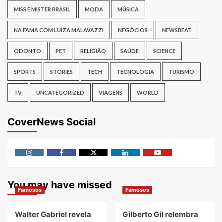
MISS E MISTER BRASIL
MODA
MÚSICA
NA FAMA COM LUIZA MALAVAZZI
NEGÓCIOS
NEWSBEAT
ODONTO
PET
RELIGIÃO
SAÚDE
SCIENCE
SPORTS
STORIES
TECH
TECNOLOGIA
TURISMO
TV
UNCATEGORIZED
VIAGENS
WORLD
CoverNews Social
Instagram
Facebook
Twitter
Linkedin
Youtube
You may have missed
Famosos
Famosos
Walter Gabriel revela
Gilberto Gil relembra