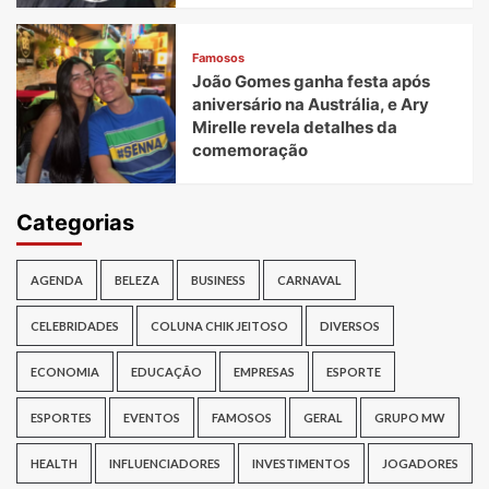
Famosos
João Gomes ganha festa após
aniversário na Austrália, e Ary
Mirelle revela detalhes da
comemoração
Categorias
AGENDA
BELEZA
BUSINESS
CARNAVAL
CELEBRIDADES
COLUNA CHIK JEITOSO
DIVERSOS
ECONOMIA
EDUCAÇÃO
EMPRESAS
ESPORTE
ESPORTES
EVENTOS
FAMOSOS
GERAL
GRUPO MW
HEALTH
INFLUENCIADORES
INVESTIMENTOS
JOGADORES