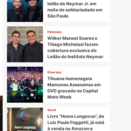
leilão de Neymar Jr. em
noite de solidariedade em
São Paulo
Famosos
Wilker Manoel Soares e
Thiago Michelasi fazem
cobertura exclusiva do
Leilão do Instituto Neymar
Diversos
Tihuana homenageia
Mamonas Assassinas em
DVD gravado no Capital
Moto Week
Geral
Livro “Homo Longevus”, de
Luiz Paulo Foggetti, já está
à venda na Amazon e