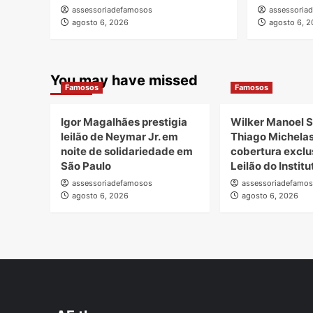
assessoriadefamosos
assessoria
agosto 6, 2026
agosto 6, 
You may have missed
Famosos
Famosos
Igor Magalhães prestigia
Wilker Manoel S
leilão de Neymar Jr. em
Thiago Michela
noite de solidariedade em
cobertura exclu
São Paulo
Leilão do Instit
assessoriadefamosos
assessoriadefamo
agosto 6, 2026
agosto 6, 2026