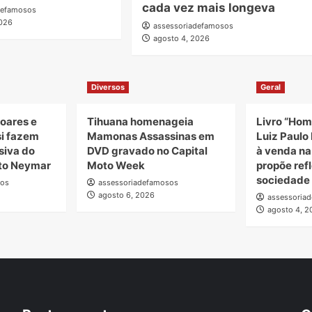
cada vez mais longeva
defamosos
2026
assessoriadefamosos
agosto 4, 2026
Diversos
Geral
oares e
Tihuana homenageia
Livro “Hom
si fazem
Mamonas Assassinas em
Luiz Paulo 
siva do
DVD gravado no Capital
à venda n
uto Neymar
Moto Week
propõe ref
sociedade
sos
assessoriadefamosos
agosto 6, 2026
assessoria
agosto 4, 2