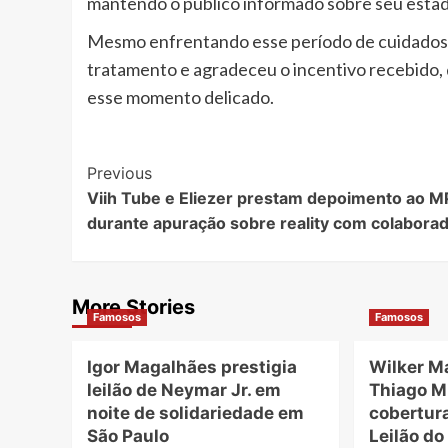
mantendo o público informado sobre seu estad
Mesmo enfrentando esse período de cuidados,
tratamento e agradeceu o incentivo recebido, 
esse momento delicado.
Post
Previous
Viih Tube e Eliezer prestam depoimento ao 
Navigation
durante apuração sobre reality com colabora
More Stories
Famosos
Famosos
Igor Magalhães prestigia
Wilker M
leilão de Neymar Jr. em
Thiago M
noite de solidariedade em
cobertur
São Paulo
Leilão do