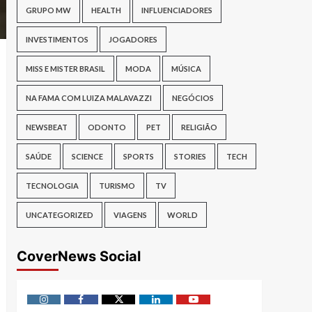
GRUPO MW
HEALTH
INFLUENCIADORES
INVESTIMENTOS
JOGADORES
MISS E MISTER BRASIL
MODA
MÚSICA
NA FAMA COM LUIZA MALAVAZZI
NEGÓCIOS
NEWSBEAT
ODONTO
PET
RELIGIÃO
SAÚDE
SCIENCE
SPORTS
STORIES
TECH
TECNOLOGIA
TURISMO
TV
UNCATEGORIZED
VIAGENS
WORLD
CoverNews Social
Instagram
Facebook
Twitter
Linkedin
Youtube