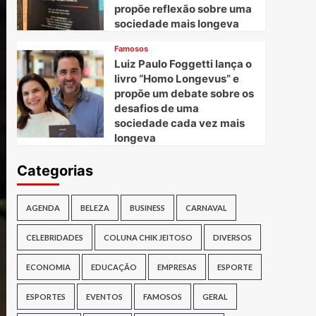
propõe reflexão sobre uma
sociedade mais longeva
Famosos
Luiz Paulo Foggetti lança o
livro “Homo Longevus” e
propõe um debate sobre os
desafios de uma
sociedade cada vez mais
longeva
Categorias
AGENDA
BELEZA
BUSINESS
CARNAVAL
CELEBRIDADES
COLUNA CHIK JEITOSO
DIVERSOS
ECONOMIA
EDUCAÇÃO
EMPRESAS
ESPORTE
ESPORTES
EVENTOS
FAMOSOS
GERAL