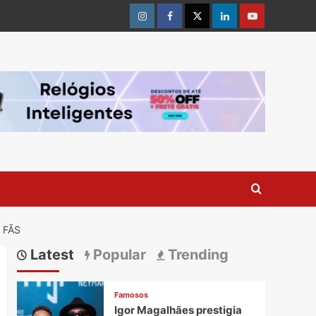
Instagram
Facebook
Twitter
Linkedin
Youtube
 FÃS
Latest
Popular
Trending
Famosos
Igor Magalhães prestigia