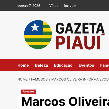
Skip
agosto 7, 2026
Vídeo
Imagem
to
content
Home
Beleza
Educação
Eventos
Fam
HOME
FAMOSOS
MARCOS OLIVEIRA INFORMA EVOL
Famosos
Marcos Oliveir