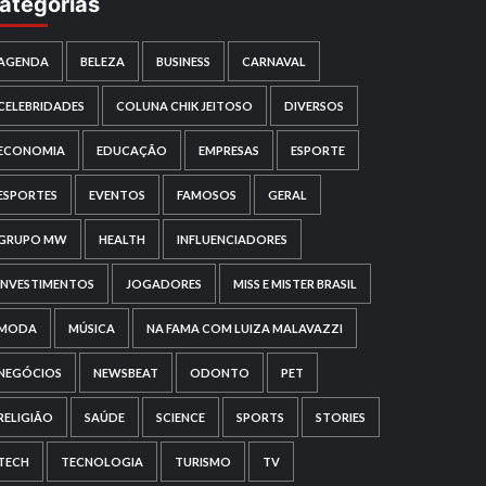
ategorias
AGENDA
BELEZA
BUSINESS
CARNAVAL
CELEBRIDADES
COLUNA CHIK JEITOSO
DIVERSOS
ECONOMIA
EDUCAÇÃO
EMPRESAS
ESPORTE
ESPORTES
EVENTOS
FAMOSOS
GERAL
GRUPO MW
HEALTH
INFLUENCIADORES
INVESTIMENTOS
JOGADORES
MISS E MISTER BRASIL
MODA
MÚSICA
NA FAMA COM LUIZA MALAVAZZI
NEGÓCIOS
NEWSBEAT
ODONTO
PET
RELIGIÃO
SAÚDE
SCIENCE
SPORTS
STORIES
TECH
TECNOLOGIA
TURISMO
TV