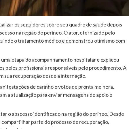
tualizar os seguidores sobre seu quadro de saúde depois
cesso na região do períneo. O ator, eternizado pelo
guindo o tratamento médico e demonstrou otimismo com
is uma etapa do acompanhamento hospitalar e explicou
s pelos profissionais responsáveis pelo procedimento. A
m sua recuperação desde a internação.
nifestações de carinho e votos de pronta melhora.
am a atualização para enviar mensagens de apoio e
atar o abscesso identificado na região do períneo. Desde
ara compartilhar parte do processo de recuperação,