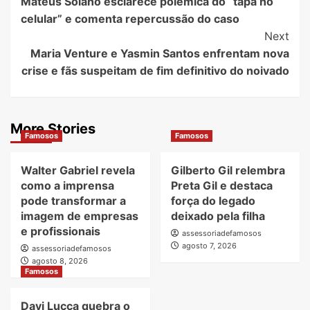
Mateus Solano esclarece polêmica do “tapa no
Navigation
celular” e comenta repercussão do caso
Next
Maria Venture e Yasmin Santos enfrentam nova
crise e fãs suspeitam de fim definitivo do noivado
More Stories
Famosos
Famosos
Walter Gabriel revela
Gilberto Gil relembra
como a imprensa
Preta Gil e destaca
pode transformar a
força do legado
imagem de empresas
deixado pela filha
e profissionais
assessoriadefamosos
agosto 7, 2026
assessoriadefamosos
agosto 8, 2026
Famosos
Davi Lucca quebra o