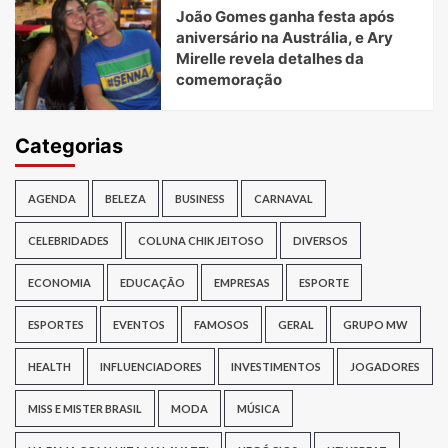
João Gomes ganha festa após
aniversário na Austrália, e Ary
Mirelle revela detalhes da
comemoração
Categorias
AGENDA
BELEZA
BUSINESS
CARNAVAL
CELEBRIDADES
COLUNA CHIK JEITOSO
DIVERSOS
ECONOMIA
EDUCAÇÃO
EMPRESAS
ESPORTE
ESPORTES
EVENTOS
FAMOSOS
GERAL
GRUPO MW
HEALTH
INFLUENCIADORES
INVESTIMENTOS
JOGADORES
MISS E MISTER BRASIL
MODA
MÚSICA