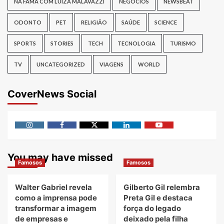
NA FAMA COM LUIZA MALAVAZZI
NEGÓCIOS
NEWSBEAT
ODONTO
PET
RELIGIÃO
SAÚDE
SCIENCE
SPORTS
STORIES
TECH
TECNOLOGIA
TURISMO
TV
UNCATEGORIZED
VIAGENS
WORLD
CoverNews Social
Instagram
Facebook
Twitter
Linkedin
Youtube
You may have missed
Famosos
Famosos
Walter Gabriel revela
Gilberto Gil relembra
como a imprensa pode
Preta Gil e destaca
transformar a imagem
força do legado
de empresas e
deixado pela filha