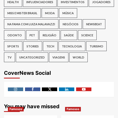
HEALTH
INFLUENCIADORES
INVESTIMENTOS
JOGADORES
MISS E MISTER BRASIL
MODA
MÚSICA
NA FAMA COM LUIZA MALAVAZZI
NEGÓCIOS
NEWSBEAT
ODONTO
PET
RELIGIÃO
SAÚDE
SCIENCE
SPORTS
STORIES
TECH
TECNOLOGIA
TURISMO
TV
UNCATEGORIZED
VIAGENS
WORLD
CoverNews Social
Instagram
Facebook
Twitter
Linkedin
Youtube
You may have missed
Famosos
Famosos