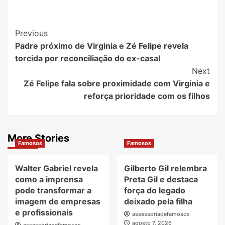
Post
Previous
Padre próximo de Virginia e Zé Felipe revela
Navigation
torcida por reconciliação do ex-casal
Next
Zé Felipe fala sobre proximidade com Virginia e
reforça prioridade com os filhos
More Stories
Famosos
Famosos
Walter Gabriel revela
Gilberto Gil relembra
como a imprensa
Preta Gil e destaca
pode transformar a
força do legado
imagem de empresas
deixado pela filha
e profissionais
assessoriadefamosos
agosto 7, 2026
assessoriadefamosos