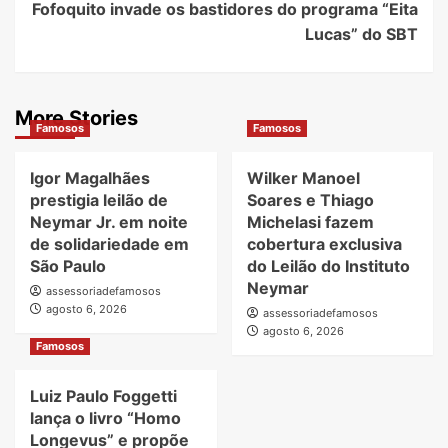
Fofoquito invade os bastidores do programa “Eita
Lucas” do SBT
More Stories
Famosos
Famosos
Igor Magalhães
Wilker Manoel
prestigia leilão de
Soares e Thiago
Neymar Jr. em noite
Michelasi fazem
de solidariedade em
cobertura exclusiva
São Paulo
do Leilão do Instituto
Neymar
assessoriadefamosos
agosto 6, 2026
assessoriadefamosos
agosto 6, 2026
Famosos
Luiz Paulo Foggetti
lança o livro “Homo
Longevus” e propõe