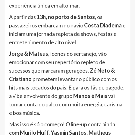
experiência única em alto-mar.
A partir das
13h, no porto de Santos
, os
passageiros embarcam no navio
Costa Diadema
e
iniciam uma jornada repleta de shows, festas e
entretenimento de alto nível.
Jorge & Mateus
, ícones do sertanejo, vão
emocionar com seu repertório repleto de
sucessos que marcaram gerações.
Zé Neto &
Cristiano
prometem levantar o público com os
hits mais tocados do país. E para os fãs de pagode,
a vibe envolvente do grupo
Menos é Mais
vai
tomar conta do palco com muita energia, carisma
e boa música.
Mas isso é só o começo! O line-up conta ainda
com
Murilo Huff, Yasmin Santos, Matheus