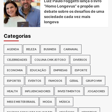
Luiz Paulo Foggetti lança o livro
“Homo Longevus” e propõe um
debate sobre os desafios de uma
sociedade cada vez mais
longeva
Categorias
AGENDA
BELEZA
BUSINESS
CARNAVAL
CELEBRIDADES
COLUNA CHIK JEITOSO
DIVERSOS
ECONOMIA
EDUCAÇÃO
EMPRESAS
ESPORTE
ESPORTES
EVENTOS
FAMOSOS
GERAL
GRUPO MW
HEALTH
INFLUENCIADORES
INVESTIMENTOS
JOGADORES
MISS E MISTER BRASIL
MODA
MÚSICA