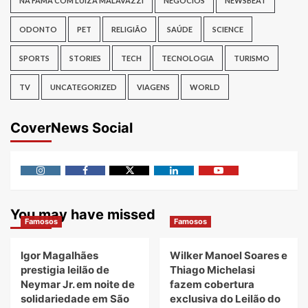
NA FAMA COM LUIZA MALAVAZZI
NEGÓCIOS
NEWSBEAT
ODONTO
PET
RELIGIÃO
SAÚDE
SCIENCE
SPORTS
STORIES
TECH
TECNOLOGIA
TURISMO
TV
UNCATEGORIZED
VIAGENS
WORLD
CoverNews Social
Instagram
Facebook
Twitter
Linkedin
Youtube
You may have missed
Famosos
Famosos
Igor Magalhães
Wilker Manoel Soares e
prestigia leilão de
Thiago Michelasi
Neymar Jr. em noite de
fazem cobertura
solidariedade em São
exclusiva do Leilão do