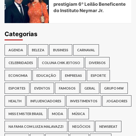
prestigiam 6º Leilão Beneficente
do Instituto Neymar Jr.
Categorias
AGENDA
BELEZA
BUSINESS
CARNAVAL
CELEBRIDADES
COLUNA CHIK JEITOSO
DIVERSOS
ECONOMIA
EDUCAÇÃO
EMPRESAS
ESPORTE
ESPORTES
EVENTOS
FAMOSOS
GERAL
GRUPO MW
HEALTH
INFLUENCIADORES
INVESTIMENTOS
JOGADORES
MISS E MISTER BRASIL
MODA
MÚSICA
NA FAMA COM LUIZA MALAVAZZI
NEGÓCIOS
NEWSBEAT