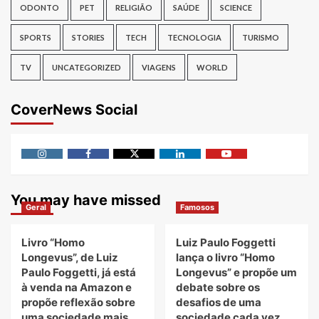
ODONTO
PET
RELIGIÃO
SAÚDE
SCIENCE
SPORTS
STORIES
TECH
TECNOLOGIA
TURISMO
TV
UNCATEGORIZED
VIAGENS
WORLD
CoverNews Social
Instagram
Facebook
Twitter
Linkedin
Youtube
You may have missed
Geral
Famosos
Livro “Homo
Luiz Paulo Foggetti
Longevus”, de Luiz
lança o livro “Homo
Paulo Foggetti, já está
Longevus” e propõe um
à venda na Amazon e
debate sobre os
propõe reflexão sobre
desafios de uma
uma sociedade mais
sociedade cada vez