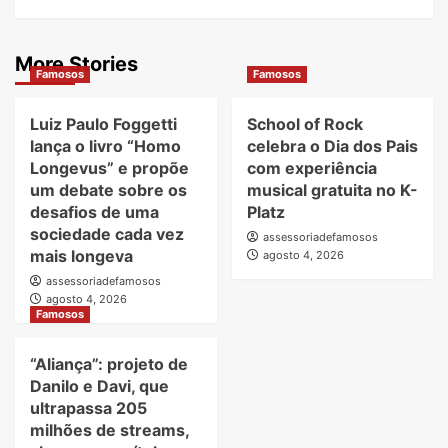
More Stories
Famosos
Famosos
Luiz Paulo Foggetti
School of Rock
lança o livro “Homo
celebra o Dia dos Pais
Longevus” e propõe
com experiência
um debate sobre os
musical gratuita no K-
desafios de uma
Platz
sociedade cada vez
assessoriadefamosos
mais longeva
agosto 4, 2026
assessoriadefamosos
agosto 4, 2026
Famosos
“Aliança”: projeto de
Danilo e Davi, que
ultrapassa 205
milhões de streams,