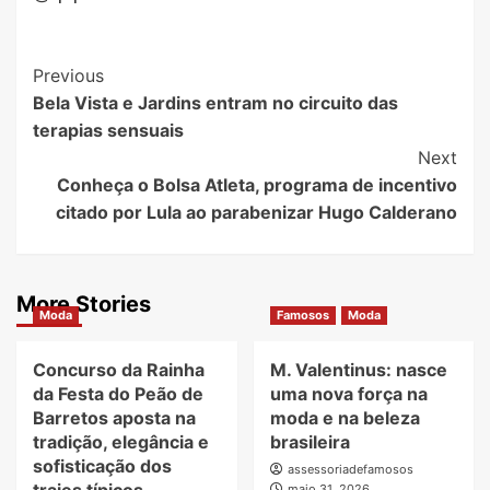
Post
Previous
Bela Vista e Jardins entram no circuito das
Navigation
terapias sensuais
Next
Conheça o Bolsa Atleta, programa de incentivo
citado por Lula ao parabenizar Hugo Calderano
More Stories
Moda
Famosos
Moda
Concurso da Rainha
M. Valentinus: nasce
da Festa do Peão de
uma nova força na
Barretos aposta na
moda e na beleza
tradição, elegância e
brasileira
sofisticação dos
assessoriadefamosos
maio 31, 2026