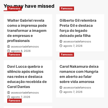
You may have missed
Famosos
Famosos
Walter Gabriel revela
Gilberto Gil relembra
como a imprensa pode
Preta Gil e destaca
transformar a imagem
força do legado
de empresas e
deixado pela filha
profissionais
assessoriadefamosos
agosto 7, 2026
assessoriadefamosos
agosto 8, 2026
Famosos
Famosos
Davi Lucca quebra o
Carol Nakamura deixa
silêncio após elogios
romance com Hungria
nas redes e destaca
em aberto ao falar
educação recebida de
sobre vida amorosa
Carol Dantas
assessoriadefamosos
agosto 7, 2026
assessoriadefamosos
agosto 7, 2026
Famosos