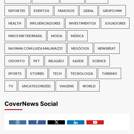
ESPORTES
EVENTOS
FAMOSOS
GERAL
GRUPO MW
HEALTH
INFLUENCIADORES
INVESTIMENTOS
JOGADORES
MISS E MISTER BRASIL
MODA
MÚSICA
NA FAMA COM LUIZA MALAVAZZI
NEGÓCIOS
NEWSBEAT
ODONTO
PET
RELIGIÃO
SAÚDE
SCIENCE
SPORTS
STORIES
TECH
TECNOLOGIA
TURISMO
TV
UNCATEGORIZED
VIAGENS
WORLD
CoverNews Social
Instagram
Facebook
Twitter
Linkedin
Youtube