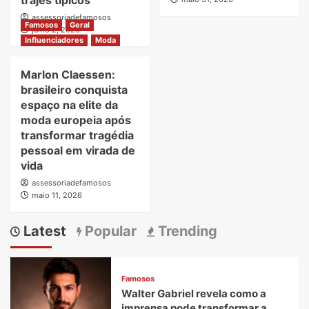
trajes típicos
assessoriadefamosos
Famosos
Geral
julho 2, 2026
Influenciadores
Moda
Marlon Claessen:
brasileiro conquista
espaço na elite da
moda europeia após
transformar tragédia
pessoal em virada de
vida
assessoriadefamosos
maio 11, 2026
Latest
Popular
Trending
Famosos
Walter Gabriel revela como a
imprensa pode transformar a