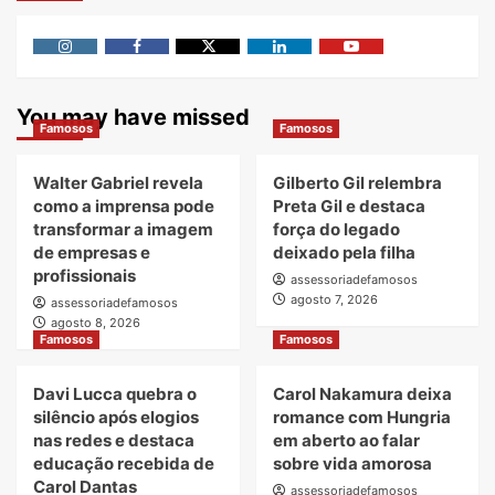
Instagram
Facebook
Twitter
Linkedin
Youtube
You may have missed
Famosos
Famosos
Walter Gabriel revela
Gilberto Gil relembra
como a imprensa pode
Preta Gil e destaca
transformar a imagem
força do legado
de empresas e
deixado pela filha
profissionais
assessoriadefamosos
agosto 7, 2026
assessoriadefamosos
agosto 8, 2026
Famosos
Famosos
Davi Lucca quebra o
Carol Nakamura deixa
silêncio após elogios
romance com Hungria
nas redes e destaca
em aberto ao falar
educação recebida de
sobre vida amorosa
Carol Dantas
assessoriadefamosos