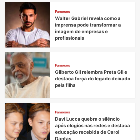
no
primeiro
Famosos
comes
Walter Gabriel revela como a
e
imprensa pode transformar a
bebes
para
imagem de empresas e
apresentação
profissionais
da
Cerveja
Artesanal
Sobe
Famosos
Aê!
Gilberto Gil relembra Preta Gil e
destaca força do legado deixado
pela filha
Famosos
Davi Lucca quebra o silêncio
após elogios nas redes e destaca
educação recebida de Carol
Dantas