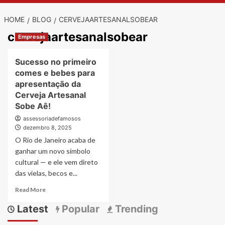
HOME
BLOG
CERVEJAARTESANALSOBEAR
cervejaartesanalsobear
Empresas
Sucesso no primeiro
comes e bebes para
apresentação da
Cerveja Artesanal
Sobe Aê!
assessoriadefamosos
dezembro 8, 2025
O Rio de Janeiro acaba de
ganhar um novo símbolo
cultural — e ele vem direto
das vielas, becos e...
Read
Read More
more
Latest
Popular
Trending
about
Sucesso