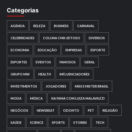
Categorias
AGENDA
BELEZA
BUSINESS
CARNAVAL
CELEBRIDADES
COLUNA CHIK JEITOSO
DIVERSOS
ECONOMIA
EDUCAÇÃO
EMPRESAS
ESPORTE
ESPORTES
EVENTOS
FAMOSOS
GERAL
GRUPO MW
HEALTH
INFLUENCIADORES
INVESTIMENTOS
JOGADORES
MISS E MISTER BRASIL
MODA
MÚSICA
NA FAMA COM LUIZA MALAVAZZI
NEGÓCIOS
NEWSBEAT
ODONTO
PET
RELIGIÃO
SAÚDE
SCIENCE
SPORTS
STORIES
TECH