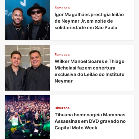
experiência:
Famosos
o
Igor Magalhães prestigia leilão
avanço
de Neymar Jr. em noite de
das
solidariedade em São Paulo
Coffee
Parties
no
Brasil
Famosos
Wilker Manoel Soares e Thiago
Michelasi fazem cobertura
exclusiva do Leilão do Instituto
Neymar
Diversos
Tihuana homenageia Mamonas
Assassinas em DVD gravado no
Capital Moto Week