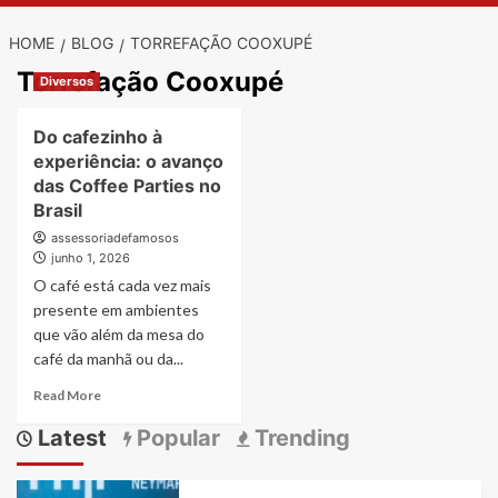
HOME
BLOG
TORREFAÇÃO COOXUPÉ
Torrefação Cooxupé
Diversos
Do cafezinho à
experiência: o avanço
das Coffee Parties no
Brasil
assessoriadefamosos
junho 1, 2026
O café está cada vez mais
presente em ambientes
que vão além da mesa do
café da manhã ou da...
Read
Read More
more
Latest
Popular
Trending
about
Do
cafezinho
à