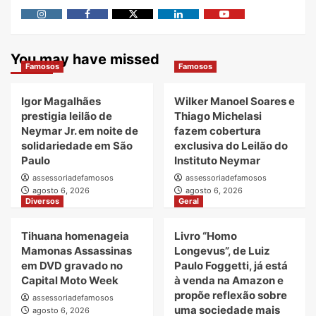
Instagram
Facebook
Twitter
Linkedin
Youtube
You may have missed
Famosos
Famosos
Igor Magalhães
Wilker Manoel Soares e
prestigia leilão de
Thiago Michelasi
Neymar Jr. em noite de
fazem cobertura
solidariedade em São
exclusiva do Leilão do
Paulo
Instituto Neymar
assessoriadefamosos
assessoriadefamosos
agosto 6, 2026
agosto 6, 2026
Diversos
Geral
Tihuana homenageia
Livro “Homo
Mamonas Assassinas
Longevus”, de Luiz
em DVD gravado no
Paulo Foggetti, já está
Capital Moto Week
à venda na Amazon e
propõe reflexão sobre
assessoriadefamosos
uma sociedade mais
agosto 6, 2026