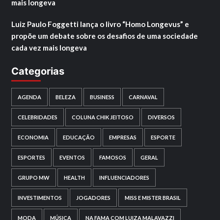
mais longeva
Luiz Paulo Foggetti lança o livro “Homo Longevus” e
propõe um debate sobre os desafios de uma sociedade
cada vez mais longeva
Categorias
AGENDA
BELEZA
BUSINESS
CARNAVAL
CELEBRIDADES
COLUNA CHIK JEITOSO
DIVERSOS
ECONOMIA
EDUCAÇÃO
EMPRESAS
ESPORTE
ESPORTES
EVENTOS
FAMOSOS
GERAL
GRUPO MW
HEALTH
INFLUENCIADORES
INVESTIMENTOS
JOGADORES
MISS E MISTER BRASIL
MODA
MÚSICA
NA FAMA COM LUIZA MALAVAZZI