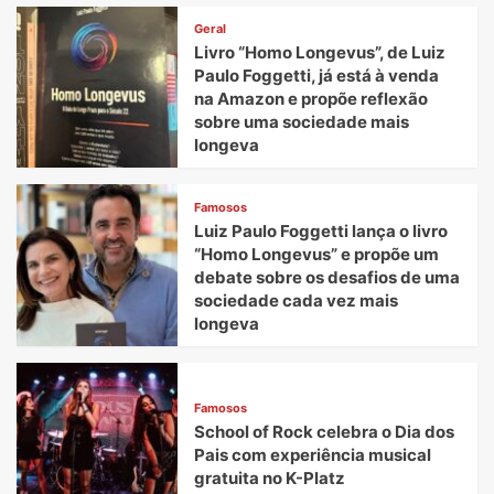
da
Havan
Geral
crescem
Livro “Homo Longevus”, de Luiz
50%
Paulo Foggetti, já está à venda
no
na Amazon e propõe reflexão
setor
sobre uma sociedade mais
de
longeva
ferramentas
para
o
Famosos
Dia
Luiz Paulo Foggetti lança o livro
dos
“Homo Longevus” e propõe um
Pais
debate sobre os desafios de uma
sociedade cada vez mais
longeva
Famosos
School of Rock celebra o Dia dos
Pais com experiência musical
gratuita no K-Platz