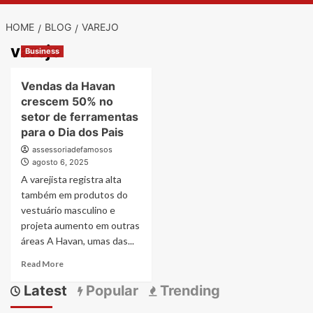
HOME
BLOG
VAREJO
varejo
Business
Vendas da Havan
crescem 50% no
setor de ferramentas
para o Dia dos Pais
assessoriadefamosos
agosto 6, 2025
A varejista registra alta
também em produtos do
vestuário masculino e
projeta aumento em outras
áreas A Havan, umas das...
Read
Read More
more
Latest
Popular
Trending
about
Vendas