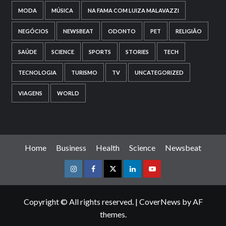
MODA
MÚSICA
NA FAMA COM LUIZA MALAVAZZI
NEGÓCIOS
NEWSBEAT
ODONTO
PET
RELIGIÃO
SAÚDE
SCIENCE
SPORTS
STORIES
TECH
TECNOLOGIA
TURISMO
TV
UNCATEGORIZED
VIAGENS
WORLD
Home
Business
Health
Science
Newsbeat
Instagram
Facebook
Twitter
Linkedin
Youtube
Copyright © All rights reserved.
|
CoverNews
by AF
themes.