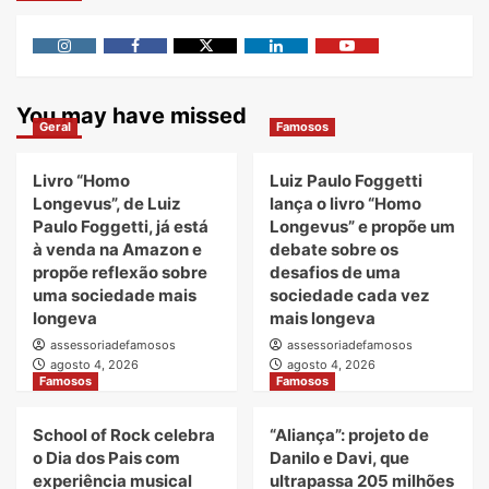
Instagram
Facebook
Twitter
Linkedin
Youtube
You may have missed
Geral
Famosos
Livro “Homo
Luiz Paulo Foggetti
Longevus”, de Luiz
lança o livro “Homo
Paulo Foggetti, já está
Longevus” e propõe um
à venda na Amazon e
debate sobre os
propõe reflexão sobre
desafios de uma
uma sociedade mais
sociedade cada vez
longeva
mais longeva
assessoriadefamosos
assessoriadefamosos
agosto 4, 2026
agosto 4, 2026
Famosos
Famosos
School of Rock celebra
“Aliança”: projeto de
o Dia dos Pais com
Danilo e Davi, que
experiência musical
ultrapassa 205 milhões