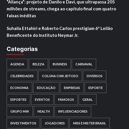
“Aliança”: projeto de Danilo e Davi, que ultrapassa 205
milhões de streams, chega ao capítulo final com quatro
faixas inéditas
Suhaila Ettahiri e Roberto Carlos prestigiam 6º Leilão
Beneficente do Instituto Neymar Jr.
Categorias
AGENDA
BELEZA
BUSINESS
CARNAVAL
CELEBRIDADES
COLUNA CHIK JEITOSO
DIVERSOS
ECONOMIA
EDUCAÇÃO
EMPRESAS
ESPORTE
ESPORTES
EVENTOS
FAMOSOS
GERAL
GRUPO MW
HEALTH
INFLUENCIADORES
INVESTIMENTOS
JOGADORES
MISS E MISTER BRASIL