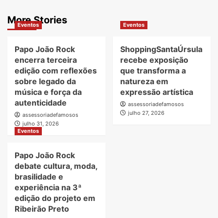
More Stories
Eventos
Eventos
Papo João Rock
ShoppingSantaÚrsula
encerra terceira
recebe exposição
edição com reflexões
que transforma a
sobre legado da
natureza em
música e força da
expressão artística
autenticidade
assessoriadefamosos
julho 27, 2026
assessoriadefamosos
julho 31, 2026
Eventos
Papo João Rock
debate cultura, moda,
brasilidade e
experiência na 3ª
edição do projeto em
Ribeirão Preto