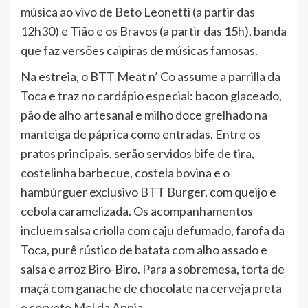
música ao vivo de Beto Leonetti (a partir das
12h30) e Tião e os Bravos (a partir das 15h), banda
que faz versões caipiras de músicas famosas.
Na estreia, o BTT Meat n’ Co assume a parrilla da
Toca e traz no cardápio especial: bacon glaceado,
pão de alho artesanal e milho doce grelhado na
manteiga de páprica como entradas. Entre os
pratos principais, serão servidos bife de tira,
costelinha barbecue, costela bovina e o
hambúrguer exclusivo BTT Burger, com queijo e
cebola caramelizada. Os acompanhamentos
incluem salsa criolla com caju defumado, farofa da
Toca, purê rústico de batata com alho assado e
salsa e arroz Biro-Biro. Para a sobremesa, torta de
maçã com ganache de chocolate na cerveja preta
e sorvete Mel da Appia.