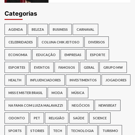
Categorias
AGENDA
BELEZA
BUSINESS
CARNAVAL
CELEBRIDADES
COLUNA CHIK JEITOSO
DIVERSOS
ECONOMIA
EDUCAÇÃO
EMPRESAS
ESPORTE
ESPORTES
EVENTOS
FAMOSOS
GERAL
GRUPO MW
HEALTH
INFLUENCIADORES
INVESTIMENTOS
JOGADORES
MISS E MISTER BRASIL
MODA
MÚSICA
NA FAMA COM LUIZA MALAVAZZI
NEGÓCIOS
NEWSBEAT
ODONTO
PET
RELIGIÃO
SAÚDE
SCIENCE
SPORTS
STORIES
TECH
TECNOLOGIA
TURISMO