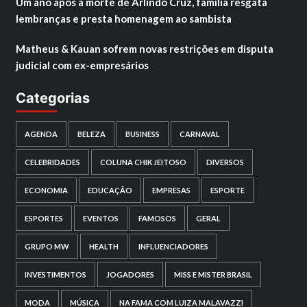
Um ano após a morte de Arlindo Cruz, família resgata
lembranças e presta homenagem ao sambista
Matheus & Kauan sofrem novas restrições em disputa
judicial com ex-empresários
Categorias
AGENDA
BELEZA
BUSINESS
CARNAVAL
CELEBRIDADES
COLUNA CHIK JEITOSO
DIVERSOS
ECONOMIA
EDUCAÇÃO
EMPRESAS
ESPORTE
ESPORTES
EVENTOS
FAMOSOS
GERAL
GRUPO MW
HEALTH
INFLUENCIADORES
INVESTIMENTOS
JOGADORES
MISS E MISTER BRASIL
MODA
MÚSICA
NA FAMA COM LUIZA MALAVAZZI