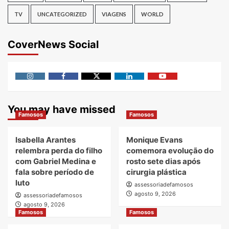
TV
UNCATEGORIZED
VIAGENS
WORLD
CoverNews Social
Instagram
Facebook
Twitter
Linkedin
Youtube
You may have missed
Famosos
Famosos
Isabella Arantes
Monique Evans
relembra perda do filho
comemora evolução do
com Gabriel Medina e
rosto sete dias após
fala sobre período de
cirurgia plástica
luto
assessoriadefamosos
agosto 9, 2026
assessoriadefamosos
agosto 9, 2026
Famosos
Famosos