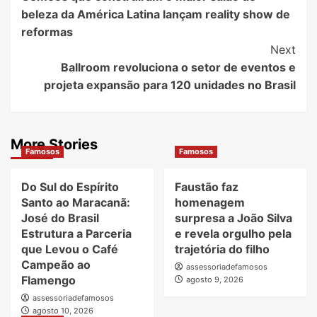
Navigation
beleza da América Latina lançam reality show de
reformas
Next
Ballroom revoluciona o setor de eventos e
projeta expansão para 120 unidades no Brasil
More Stories
Famosos
Famosos
Do Sul do Espírito
Faustão faz
Santo ao Maracanã:
homenagem
José do Brasil
surpresa a João Silva
Estrutura a Parceria
e revela orgulho pela
que Levou o Café
trajetória do filho
Campeão ao
assessoriadefamosos
Flamengo
agosto 9, 2026
assessoriadefamosos
agosto 10, 2026