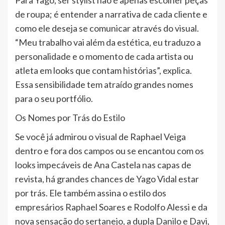
Para Yago, ser stylist não é apenas escolher peças
de roupa; é entender a narrativa de cada cliente e
como ele deseja se comunicar através do visual.
“Meu trabalho vai além da estética, eu traduzo a
personalidade e o momento de cada artista ou
atleta em looks que contam histórias”, explica.
Essa sensibilidade tem atraído grandes nomes
para o seu portfólio.
Os Nomes por Trás do Estilo
Se você já admirou o visual de Raphael Veiga
dentro e fora dos campos ou se encantou com os
looks impecáveis de Ana Castela nas capas de
revista, há grandes chances de Yago Vidal estar
por trás. Ele também assina o estilo dos
empresários Raphael Soares e Rodolfo Alessi e da
nova sensação do sertanejo, a dupla Danilo e Davi,