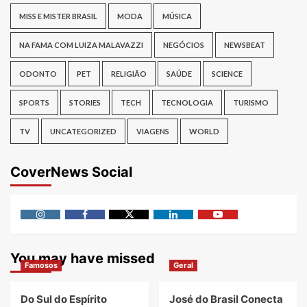
MISS E MISTER BRASIL
MODA
MÚSICA
NA FAMA COM LUIZA MALAVAZZI
NEGÓCIOS
NEWSBEAT
ODONTO
PET
RELIGIÃO
SAÚDE
SCIENCE
SPORTS
STORIES
TECH
TECNOLOGIA
TURISMO
TV
UNCATEGORIZED
VIAGENS
WORLD
CoverNews Social
Instagram
Facebook
Twitter
Linkedin
Youtube
You may have missed
Famosos
Geral
Do Sul do Espírito
José do Brasil Conecta