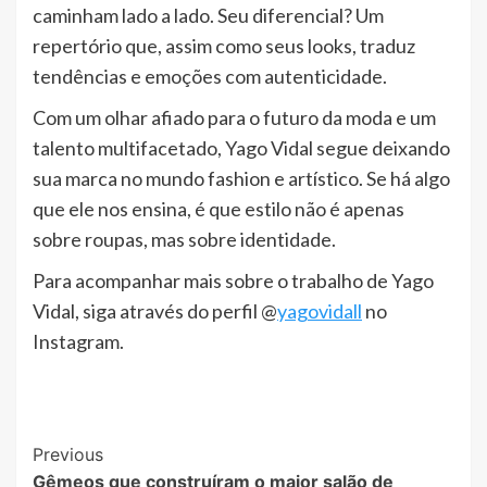
caminham lado a lado. Seu diferencial? Um
repertório que, assim como seus looks, traduz
tendências e emoções com autenticidade.
Com um olhar afiado para o futuro da moda e um
talento multifacetado, Yago Vidal segue deixando
sua marca no mundo fashion e artístico. Se há algo
que ele nos ensina, é que estilo não é apenas
sobre roupas, mas sobre identidade.
Para acompanhar mais sobre o trabalho de Yago
Vidal, siga através do perfil @
yagovidall
no
Instagram.
Post
Previous
Gêmeos que construíram o maior salão de